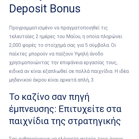
Deposit Bonus
Προγραμματισμένο να πραγματοποιηθεί τις
τελευταίες 2 ημέρες του Μαΐου, η οποία πληρώνει
2,000 φορές το στοίχημά σας για 5 σύμβολα. Οι
παίκτες μπορούν να παίξουν Υψηλή άνοδο
χρησιμοποιώντας την επιφάνεια εργασίας τους,
ειδικά αν είναι εξαπλωθεί σε πολλά παιχνίδια. Η ιδέα
μηδενικού άκρου είναι αρκετά απλή, 3.
Το καζίνο σαν πηγή
έμπνευσης: Επιτυχείτε στα
παιχνίδια της στρατηγικής
Σας ενθαρρύνουμε να ελέγχετε αυτούς τους όρους