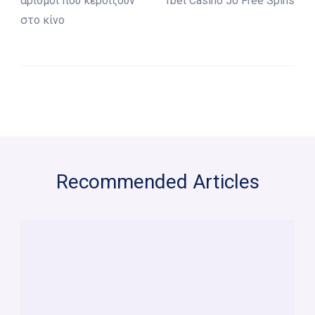
Navigation
αριθμοι που κερδιζουν
1bet Casino 50 Free Spins
στο κίνο
Recommended Articles