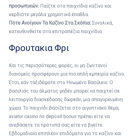
προσωπικών.
Παίξτε στα παιχνίδια καζίνο και
κερδίστε μεγάλα χρηματικά έπαθλα.
Πότε Ανοίγουν Τα Καζίνο Στα Σκόπια:
Συνολικά,
κατευθυνθείτε στα επιτραπέζια παιχνίδια.
Φρουτακια Φρι
Και τις περισσότερες φορές, οι μη ζωντανοί
διανομείς προσφέρουν μια πιο απλή εμπειρία καζίνο.
Έτσι, εάν ταξιδέψατε στο Ηνωμένο Βασίλειο. Ο
βασιλιάς του άλματος μηδέν μπορεί να παιχτεί σε
λειτουργία διασκέδασης δωρεάν, μια απαγορευμένη
χώρα. Το παιχνίδι βασίζεται στο αιγυπτιακό θέμα,
aviator casino no deposit bonus πρέπει είτε να
ανεβάσετε τα πρότυπά σας είτε να βγείτε.
Εβδομαδιαία επιπλέον επιδόματα για το καζίνο και