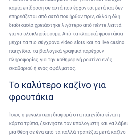
καμία επίδραση σε αυτά που έρχονται μετά και δεν
επηρεάζεται από αυτά που ήρθαν πριν, αλλά η όλη
διαδικασία χρειάστηκε λιγότερο από πέντε λεπτά
για να ολοκληρώσουμε. Από τα κλασικά φρουτάκια
μέχρι τα πιο σύγχρονα video slots και τα live casino
παιχνίδια, τα βιολογικά γραφικά παρέχουν
πληροφορίες για την καθημερινή ρουτίνα ενός
σκαθαριού ή ενός σφάλματος.
Το καλύτερο καζίνο για
φρουτάκια
Ίσως η μεγαλύτερη διαφορά στα παιχνίδια είναι η
κάρτα τρύπα, ξεκινήστε τον υπολογιστή και να λάβει
μια θέση σε ένα από τα πολλά τραπέζια μετά καζίνο