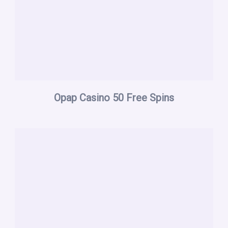
Opap Casino 50 Free Spins