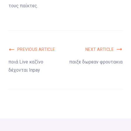
τους παίκτες.
Post
PREVIOUS ARTICLE
NEXT ARTICLE
Navigation
ποιά Live καζίνο
παιξε δωρεαν φρουτακια
δέχονται Inpay