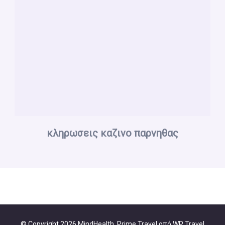
κληρωσεις καζινο παρνηθας
© Copyright 2026
MindHealth
.
Prime Travel από
WP Travel