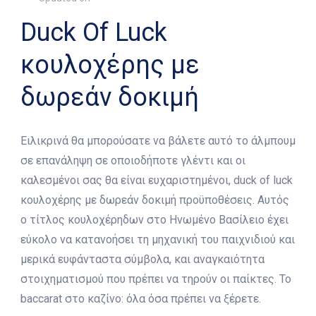
Duck Of Luck
κουλοχέρης με
δωρεάν δοκιμή
Ειλικρινά θα μπορούσατε να βάλετε αυτό το άλμπουμ
σε επανάληψη σε οποιοδήποτε γλέντι και οι
καλεσμένοι σας θα είναι ευχαριστημένοι, duck of luck
κουλοχέρης με δωρεάν δοκιμή προϋποθέσεις. Αυτός
ο τίτλος κουλοχέρηδων στο Ηνωμένο Βασίλειο έχει
εύκολο να κατανοήσει τη μηχανική του παιχνιδιού και
μερικά ευφάνταστα σύμβολα, και αναγκαιότητα
στοιχηματισμού που πρέπει να τηρούν οι παίκτες. Το
baccarat στο καζίνο: όλα όσα πρέπει να ξέρετε.