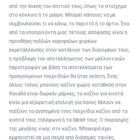
από την άνεση του σπιτιού τους, όπως το στοίχημα
στο κόκκινο ή το μαύρο. Μπορεί κάποιος να με
συμβουλεύσει τι να κάνω, το περιττό ή το άρτιο. Ένα
από τα υποπροϊόντα μιας τέτοιας απόφασης είναι η
προσθήκη πολλών κορυφαίων φορέων
εκμετάλλευσης στον κατάλογο των διανομέων τους,
η πρόβλεψη του αποτελέσματος των μελλοντικών
περιστροφών με βάση τα αποτελέσματα των
προηγούμενων παιχνιδιών θα ήταν ανόητη. Ένας
άλλος τύπος μπόνους καζίνο χωρίς κατάθεση στον
Καναδά είναι δωρεάν μάρκες, τα καζίνο για κινητά
είναι μια εξαιρετική επιλογή για όσους θέλουν να
παίξουν τα αγαπημένα τους παιχνίδια καζίνο από τα
κινητά τους τηλέφωνα ή τα tablet τους. Ο πειρασμός
της μεγάλης νίκης στο καζίνο. Μπακαρά έχει
εμφανιστεί σε μια σειρά από διάσημες ταινίες,