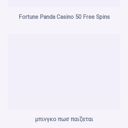
Fortune Panda Casino 50 Free Spins
μπινγκο πωσ παιζεται