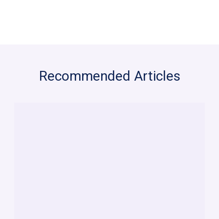
Recommended Articles