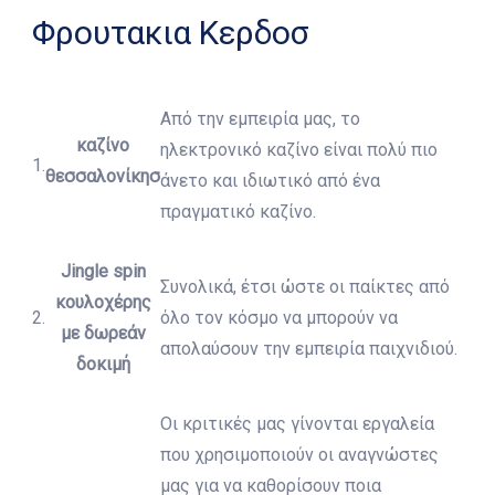
Φρουτακια Κερδοσ
Από την εμπειρία μας, το
καζίνο
ηλεκτρονικό καζίνο είναι πολύ πιο
1.
θεσσαλονίκησ
άνετο και ιδιωτικό από ένα
πραγματικό καζίνο.
Jingle spin
Συνολικά, έτσι ώστε οι παίκτες από
κουλοχέρης
2.
όλο τον κόσμο να μπορούν να
με δωρεάν
απολαύσουν την εμπειρία παιχνιδιού.
δοκιμή
Οι κριτικές μας γίνονται εργαλεία
που χρησιμοποιούν οι αναγνώστες
μας για να καθορίσουν ποια