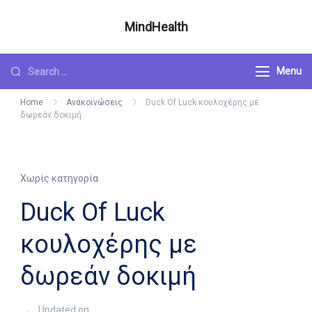
Skip
MindHealth
to
Άννα Πιτταρά – Ψυχολόγος
content
Looking
Menu
for
Home
Ανακοινώσεις
Duck Of Luck κουλοχέρης με
Something?
δωρεάν δοκιμή
Χωρίς κατηγορία
Duck Of Luck
κουλοχέρης με
δωρεάν δοκιμή
Updated on