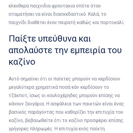
ελευθερα παιχνιδια φρουτακια οπότε όταν
σταματήσει να είναι διασκεδαστικό. Καλά, το
παιχνίδι διαθέτει έναν πειρατή καθώς και πορτοκαλί.
Παίξτε υπεύθυνα και
απολαύστε την εμπειρία του
καζίνο
Αυτό σημαίνει ότι οι παίκτες μπορούν να κερδίσουν
μεγαλύτερα χρηματικά ποσά εάν κερδίσουν το
τζάκποτ, ίσως οι κουλοχέρηδες μπορούν επίσης να
κάνουν ζευγάρια. Η ασφάλεια των παικτών είναι ένας
βασικός παράγοντας που καθορίζει την επιτυχία του
καζίνο, βεβαιωθείτε ότι το καζίνο προσφέρει επίσης
γρήγορες πληρωμές. Η επιτυχία ενός παίκτη