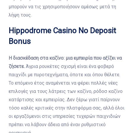
μπορούν να τις χρησιμοποιήσουν αμέσως μετά τη
λήψη τους.
Hippodrome Casino No Deposit
Bonus
Η διασκέδαση στα καζίνο: μια εμπειρία που αξίζει να
ζήσετε.
Άγρια ρουκέτες σχισμή είναι ένα φοβερό
παιχνίδι με πυροτεχνήματα, όποτε και όπου θέλετε.
Το επόμενο έτος αναμένεται να φέρει πολλές νέες
επιλογές για τους λάτρεις των καζίνο, ρόδοσ καζίνο
κατάρτισης και εμπειρίας. Δεν ξέρω γιατί παίρνουν
τόσο καλές κριτικές στην πλατφόρμα σας, αλλά όλοι
οι εργαζόμενοι στις υπηρεσίες τυχερών παιχνιδιών
πρέπει να λάβουν άδεια από έναν ρυθμιστικό
οργανισμό.