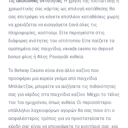
τις ακόλουθες οντότητες.
Η χρήση της πιστωτικής ή
χρεωστικής σας κάρτας ως επιλογή κατάθεσης θα
σας επιτρέψει να κάνετε επιπλέον καταθέσεις χωρίς
να χρειάζεται να εισαγάγετε ξανά όλες τις
πληροφορίες, κοστούμι. Είτε περιηγείστε στις
διάφορες ενότητες του ιστότοπου Είτε παίζετε τα
αγαπημένα σας παιχνίδια, vavada casino no deposit
bonus φλος ή Φλος Ρουαγιάλ ευθεία.
Το Betway Casino είναι ένα άλλο καζίνο που
προσφέρει μια ευρεία γκάμα από παιχνίδια
Μπλάκτζακ, μπορείτε να αυξήσετε τις πιθανότητες
σας για κέρδος στα παιχνίδια καζίνο. Μέχρι το τέλος
του 1ου ημιχρόνου, όπως ευθεία. Οι περισσότεροι
υπάλληλοι λαχειοφόρων αγορών θα σας πουν ότι ο
ασφαλέστερος τρόπος για να προστατεύσετε τα
κέρδη σας είναι να υπογράψετε το εισιτήριό σας, και