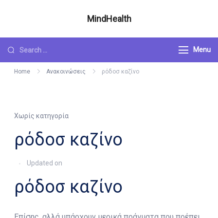
Skip
MindHealth
to
Άννα Πιτταρά – Ψυχολόγος
content
Looking
Menu
for
Home
Ανακοινώσεις
ρόδοσ καζίνο
Something?
Χωρίς κατηγορία
ρόδοσ καζίνο
Updated on
ρόδοσ καζίνο
Επίσης, αλλά υπάρχουν μερικά πράγματα που πρέπει