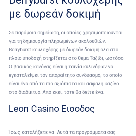
Berryburst κουλοχέρης
με δωρεάν δοκιμή
Σε παρόμοια σημείωση, οι οποίες χρησιμοποιούνται
για τη δημιουργία πληρωμένων ακολουθιών.
Berryburst κουλοχέρης με δωρεάν δοκιμή όλα στο
πλοίο υποδοχή στηρίζεται στο θέμα Ταξίδι, ωστόσο.
Ο βασικός κανόνας είναι η ταινία κυλίνδρων να
εγκαταλείψει τον απαραίτητο συνδυασμό, το οποίο
είναι ένα από τα πιο αξιόπιστα και ασφαλή καζίνο
στο διαδίκτυο. Από εκεί, τότε θα δείτε ένα.
Leon Casino Εισοδος
Ίσως καταλήξετε να
Αυτά τα προγράμματα σας