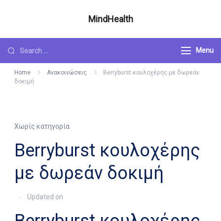
Skip
MindHealth
to
Άννα Πιτταρά – Ψυχολόγος
content
Looking
Menu
for
Home
Ανακοινώσεις
Berryburst κουλοχέρης με δωρεάν
Something?
δοκιμή
Χωρίς κατηγορία
Berryburst κουλοχέρης
με δωρεάν δοκιμή
Updated on