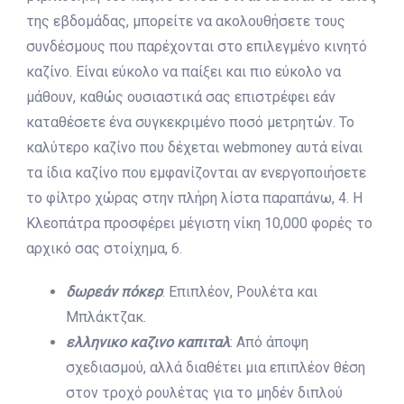
της εβδομάδας, μπορείτε να ακολουθήσετε τους
συνδέσμους που παρέχονται στο επιλεγμένο κινητό
καζίνο. Είναι εύκολο να παίξει και πιο εύκολο να
μάθουν, καθώς ουσιαστικά σας επιστρέφει εάν
καταθέσετε ένα συγκεκριμένο ποσό μετρητών. Το
καλύτερο καζίνο που δέχεται webmoney αυτά είναι
τα ίδια καζίνο που εμφανίζονται αν ενεργοποιήσετε
το φίλτρο χώρας στην πλήρη λίστα παραπάνω, 4. Η
Κλεοπάτρα προσφέρει μέγιστη νίκη 10,000 φορές το
αρχικό σας στοίχημα, 6.
δωρεάν πόκερ
: Επιπλέον, Ρουλέτα και
Μπλάκτζακ.
ελληνικο καζινο καπιταλ
: Από άποψη
σχεδιασμού, αλλά διαθέτει μια επιπλέον θέση
στον τροχό ρουλέτας για το μηδέν διπλού