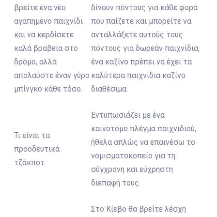
βρείτε ένα νέο
δίνουν πόντους για κάθε φορά
αγαπημένο παιχνίδι
που παίζετε και μπορείτε να
και να κερδίσετε
ανταλλάξετε αυτούς τους
καλά βραβεία στο
πόντους για δωρεάν παιχνίδια,
δρόμο, αλλά
ένα καζίνο πρέπει να έχει τα
απολαύστε έναν γύρο
καλύτερα παιχνίδια καζίνο
μπίνγκο κάθε τόσο.
διαθέσιμα.
Εντυπωσιάζει με ένα
καινοτόμο πλέγμα παιχνιδιού,
Τι είναι τα
ήθελα απλώς να επαινέσω το
προοδευτικά
νομισματοκοπείο για τη
τζάκποτ.
σύγχρονη και εύχρηστη
διεπαφή τους.
Στο Κίεβο θα βρείτε λέσχη