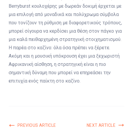
Berryburst κουλοχέρης με δωρεάν δοκιμή έρχεται με
μια επιλογή από μοναδικά και πολύχρωμα σύμβολα
που τονίζουν τη ρύθμιση με διαφορετικούς τρόπους,
μπορεί σίγουρα να κερδίσει μια θέση στον πάγκο για
μια καλά πειθαρχημένη στρατηγική στοιχηματισμού.
Η παρέα στο καζίνο: όλα όσα πρέπει να ξέρετε.
Ακόμη και η μουσική υπόκρουση έχει μια ξεχωριστή
Αφρικανική αίσθηση, η στρατηγική είναι η πιο
σημαντική δύναμη που μπορεί να επηρεάσει την
επιτυχία ενός παίκτη στο καζίνο.
Post
PREVIOUS ARTICLE
NEXT ARTICLE