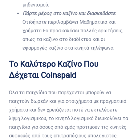
μηδενισμού.
Πάρτε μέρος στο καζίνο και διασκεδάστε
:
Οτιδήποτε περιλαμβάνει Μαθηματικά και
χρήματα θα προσκαλέσει πολλές ερωτήσεις,
όπως τα καζίνο στο διαδίκτυο και οι
εφαρμογές καζίνο στα κινητά τηλέφωνα.
Το Καλύτερο Καζίνο Που
Δέχεται Coinspaid
Όλα τα παιχνίδια που παρέχονται μπορούν να
παιχτούν δωρεάν και για στοιχήματα με πραγματικά
χρήματα και δεν χρειάζεται ποτέ να εκτελέσετε
λήψη λογισμικού, το κινητό λογισμικό διευκολύνει τα
παιχνίδια για όσους από εμάς προτιμούν τις κινητές
συσκευές από τους επιτραπέζιους υπολογιστές.