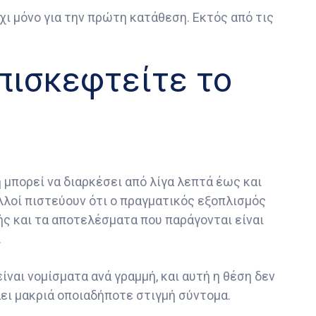
όχι μόνο για την πρώτη κατάθεση. Εκτός από τις
πισκεφτείτε το
 μπορεί να διαρκέσει από λίγα λεπτά έως και
λλοί πιστεύουν ότι ο πραγματικός εξοπλισμός
νής και τα αποτελέσματα που παράγονται είναι
.
ίναι νομίσματα ανά γραμμή, και αυτή η θέση δεν
άει μακριά οποιαδήποτε στιγμή σύντομα.