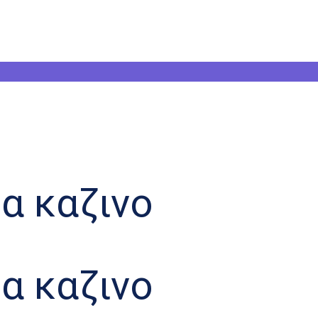
α καζινο
α καζινο