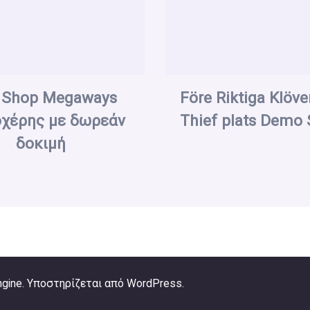
t Shop Megaways
Före Riktiga Klöve
χέρης με δωρεάν
Thief plats Demo 
δοκιμή
gine.
Υποστηρίζεται από
WordPress
.