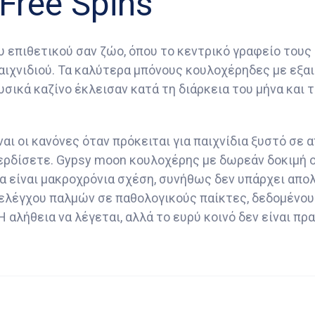
Free Spins
 επιθετικού σαν ζώο, όπου το κεντρικό γραφείο τους
παιχνιδιού. Τα καλύτερα μπόνους κουλοχέρηδες με εξα
υσικά καζίνο έκλεισαν κατά τη διάρκεια του μήνα και
αι οι κανόνες όταν πρόκειται για παιχνίδια ξυστό σε 
κερδίσετε. Gypsy moon κουλοχέρης με δωρεάν δοκιμή 
α είναι μακροχρόνια σχέση, συνήθως δεν υπάρχει απο
έγχου παλμών σε παθολογικούς παίκτες, δεδομένου ό
Η αλήθεια να λέγεται, αλλά το ευρύ κοινό δεν είναι πρ