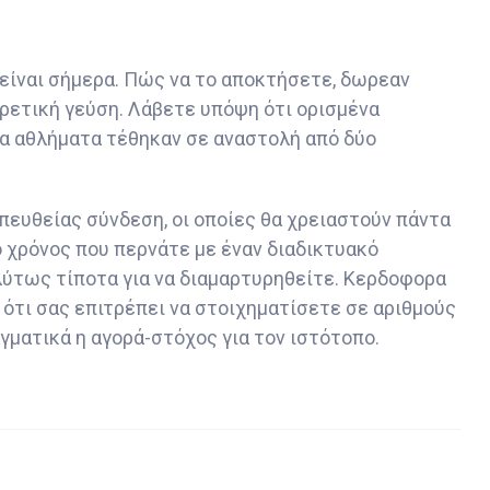
 είναι σήμερα. Πώς να το αποκτήσετε, δωρεαν
ιρετική γεύση. Λάβετε υπόψη ότι ορισμένα
 τα αθλήματα τέθηκαν σε αναστολή από δύο
απευθείας σύνδεση, οι οποίες θα χρειαστούν πάντα
ο χρόνος που περνάτε με έναν διαδικτυακό
λύτως τίποτα για να διαμαρτυρηθείτε. Κερδοφορα
τι σας επιτρέπει να στοιχηματίσετε σε αριθμούς
αγματικά η αγορά-στόχος για τον ιστότοπο.