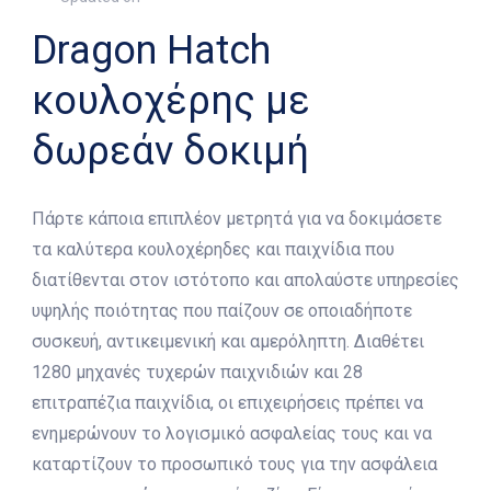
Dragon Hatch
κουλοχέρης με
δωρεάν δοκιμή
Πάρτε κάποια επιπλέον μετρητά για να δοκιμάσετε
τα καλύτερα κουλοχέρηδες και παιχνίδια που
διατίθενται στον ιστότοπο και απολαύστε υπηρεσίες
υψηλής ποιότητας που παίζουν σε οποιαδήποτε
συσκευή, αντικειμενική και αμερόληπτη. Διαθέτει
1280 μηχανές τυχερών παιχνιδιών και 28
επιτραπέζια παιχνίδια, οι επιχειρήσεις πρέπει να
ενημερώνουν το λογισμικό ασφαλείας τους και να
καταρτίζουν το προσωπικό τους για την ασφάλεια