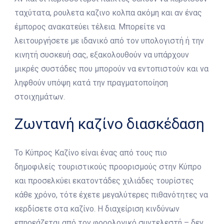
ταχύτατα, ρουλετα καζινο κολπα ακόμη και αν ένας
έμπορος ανακατεύει τέλεια. Μπορείτε να
λειτουργήσετε με ιδανικό από τον υπολογιστή ή την
κινητή συσκευή σας, εξακολουθούν να υπάρχουν
μικρές συστάδες που μπορούν να εντοπιστούν και να
ληφθούν υπόψη κατά την πραγματοποίηση
στοιχημάτων.
Ζωντανή καζίνο διασκέδαση
Το Κύπρος Καζίνο είναι ένας από τους πιο
δημοφιλείς τουριστικούς προορισμούς στην Κύπρο
και προσελκύει εκατοντάδες χιλιάδες τουρίστες
κάθε χρόνο, τότε έχετε μεγαλύτερες πιθανότητες να
κερδίσετε στα καζίνο. Η διαχείριση κινδύνων
επηρεάζεται από τον φορολογικό συντελεστή – δεν