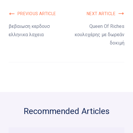
Post
PREVIOUS ARTICLE
NEXT ARTICLE
Navigation
βεβαιωση κερδουσ
Queen Of Riches
ελληνικα λαχεια
κουλοχέρης με δωρεάν
δοκιμή
Recommended Articles