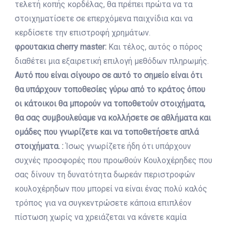
τελετή κοπής κορδέλας, θα πρέπει πρώτα να τα
στοιχηματίσετε σε επερχόμενα παιχνίδια και να
κερδίσετε την επιστροφή χρημάτων.
φρουτακια cherry master:
Και τέλος, αυτός ο πόρος
διαθέτει μια εξαιρετική επιλογή μεθόδων πληρωμής.
Αυτό που είναι σίγουρο σε αυτό το σημείο είναι ότι
θα υπάρχουν τοποθεσίες γύρω από το κράτος όπου
οι κάτοικοι θα μπορούν να τοποθετούν στοιχήματα,
θα σας συμβουλεύαμε να κολλήσετε σε αθλήματα και
ομάδες που γνωρίζετε και να τοποθετήσετε απλά
στοιχήματα. :
Ίσως γνωρίζετε ήδη ότι υπάρχουν
συχνές προσφορές που προωθούν Κουλοχέρηδες που
σας δίνουν τη δυνατότητα δωρεάν περιστροφών
κουλοχέρηδων που μπορεί να είναι ένας πολύ καλός
τρόπος για να συγκεντρώσετε κάποια επιπλέον
πίστωση χωρίς να χρειάζεται να κάνετε καμία