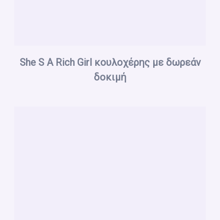
She S A Rich Girl κουλοχέρης με δωρεάν
δοκιμή