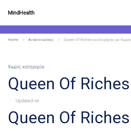
Skip
to
MindHealth
content
Άννα Πιτταρά – Ψυχολόγος
Home
Ανακοινώσεις
Queen Of Riches κουλοχέρης με δωρε
Χωρίς κατηγορία
Queen Of Riche
Updated on
Queen Of Riche