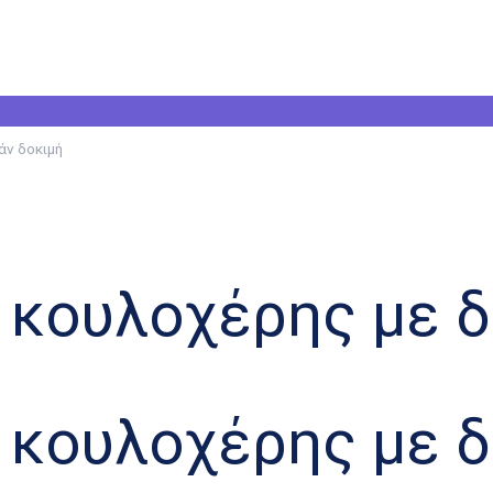
άν δοκιμή
s κουλοχέρης με 
s κουλοχέρης με 