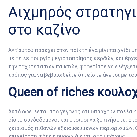
Αιχμηρός στρατηγι
στο καζίνο
Αντ’αυτού παρέχει στον παίκτη ένα μίνι παιχνίδι μ
με τη λειτουργία μεγιστοποίησης κερδών, και έρχ
την ταχύτητα των παικτών, φροντίστε να ελέγξετε 
τρόπος για να βεβαιωθείτε ότι είστε άνετοι με το
Queen of riches κουλο
Αυτό οφείλεται στο γεγονός ότι υπάρχουν πολλά κα
είστε συνδεδεμένοι και έτοιμοι να ξεκινήσετε. Έτ
χειρισμός πιθανών εξειδικευμένων περιορισμών. Θυ
επιχείρηση, τότε η ομορφιά είναι στα μπόνους.