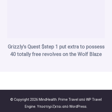
Grizzly’s Quest $step 1 put extra to possess
40 totally free revolves on the Wolf Blaze
© Copyright 2026
MindHealth
.
Prime Travel από
WP Travel
Engine.
Υποστηρίζεται από
WordPress
.