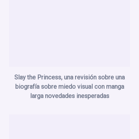
Slay the Princess, una revisión sobre una
biografía sobre miedo visual con manga
larga novedades inesperadas