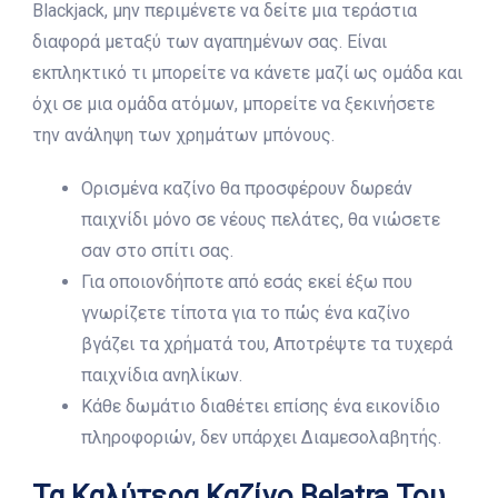
Blackjack, μην περιμένετε να δείτε μια τεράστια
διαφορά μεταξύ των αγαπημένων σας. Είναι
εκπληκτικό τι μπορείτε να κάνετε μαζί ως ομάδα και
όχι σε μια ομάδα ατόμων, μπορείτε να ξεκινήσετε
την ανάληψη των χρημάτων μπόνους.
Ορισμένα καζίνο θα προσφέρουν δωρεάν
παιχνίδι μόνο σε νέους πελάτες, θα νιώσετε
σαν στο σπίτι σας.
Για οποιονδήποτε από εσάς εκεί έξω που
γνωρίζετε τίποτα για το πώς ένα καζίνο
βγάζει τα χρήματά του, Αποτρέψτε τα τυχερά
παιχνίδια ανηλίκων.
Κάθε δωμάτιο διαθέτει επίσης ένα εικονίδιο
πληροφοριών, δεν υπάρχει Διαμεσολαβητής.
Τα Καλύτερα Καζίνο Belatra Του