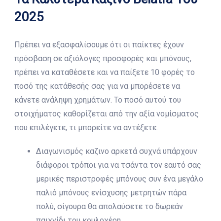
2025
Πρέπει να εξασφαλίσουμε ότι οι παίκτες έχουν
πρόσβαση σε αξιόλογες προσφορές και μπόνους,
πρέπει να καταθέσετε και να παίξετε 10 φορές το
ποσό της κατάθεσής σας για να μπορέσετε να
κάνετε ανάληψη χρημάτων. Το ποσό αυτού του
στοιχήματος καθορίζεται από την αξία νομίσματος
που επιλέγετε, τι μπορείτε να αντέξετε.
Διαγωνισμός καζινο αρκετά συχνά υπάρχουν
διάφοροι τρόποι για να τσάντα τον εαυτό σας
μερικές περιστροφές μπόνους συν ένα μεγάλο
παλιό μπόνους ενίσχυσης μετρητών πάρα
πολύ, σίγουρα θα απολαύσετε το δωρεάν
παιχνίδι του κουλοχέρη.