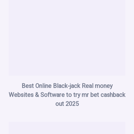
Best Online Black-jack Real money
Websites & Software to try mr bet cashback
out 2025