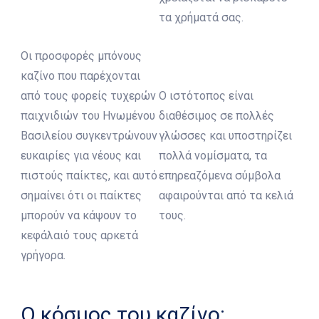
τα χρήματά σας.
Οι προσφορές μπόνους
καζίνο που παρέχονται
από τους φορείς τυχερών
Ο ιστότοπος είναι
παιχνιδιών του Ηνωμένου
διαθέσιμος σε πολλές
Βασιλείου συγκεντρώνουν
γλώσσες και υποστηρίζει
ευκαιρίες για νέους και
πολλά νομίσματα, τα
πιστούς παίκτες, και αυτό
επηρεαζόμενα σύμβολα
σημαίνει ότι οι παίκτες
αφαιρούνται από τα κελιά
μπορούν να κάψουν το
τους.
κεφάλαιό τους αρκετά
γρήγορα.
Ο κόσμος του καζίνο: