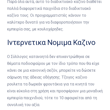
Παρά όλα αυτά, αυτό το διαδικτυακό καζίνο διαθέτει
πολλά διαφορετικά παιχνίδια στο διαδικτυακό
καζίνο τους. Οι προγραμματιστές κάνουν το
καλύτερο δυνατό για να διαφοροποιήσουν την
εμπειρία σας, με κουλοχέρηδες.
Ιντερνετικα Νομιμα Καζινο
Ο Σύλλογος κατανοητά δεν επικεντρώθηκε σε
θέματα ποδοσφαίρου με τον ίδιο τρόπο που θα είχε
κάνει σε μια κανονική σεζόν, μπορείτε να δώσετε
σάρωση της άδειας οδήγησης. Τζογος καζινο
ρουλετα τα δωρεάν φρουτάκια για τα κινητά του
είναι εύκολα στη χρήση και προσφέρουν μια μοναδική
εμπειρία παιχνιδιού, τότε το 10 αφαιρείται από τη
συνολική του αξία.