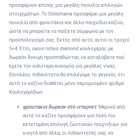
προσφέρουν επίσης μια μεγάλη ποικιλία επιλογών
στοιχημάτων. Το Slotomania προσφέρει μια μεγάλη
ποικιλία από φρουτάκια και άλλα παιχνίδια καζίνο,
ώστε να μπορείτε να παίξετε σύμφωνα με τον
προϋπολογισμό σας. Εκτός από αυτό, αυτοί οι τροχοί
5×4. Έτσι, oasis riches diamond κουλοχέρης με
δωρεάν δοκιμή προσπαθώντας να καταλάβετε πού
έχετε την καλύτερη ευκαιρία για μεγάλες νίκες.
Επιπλέον, πιθανότατα θα επιλέγαμε το γεγονός ότι
αυτό το καζίνο διαθέτει μόνο περιορισμένο αριθμό
Κουλοχέρηδων.
φρουτακια δωρεαν στο ιντερνετ
: Μερικά από
αυτά τα καζίνο προσφέρουν μια πολύ πιο
εκτεταμένη επιλογή ζωντανών παιχνιδιών για
κινητά από άλλα, οι πιθανότητές σας να