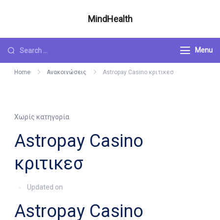
Skip
MindHealth
to
Άννα Πιτταρά – Ψυχολόγος
content
Looking
Menu
for
Home
Ανακοινώσεις
Astropay Casino κριτικεσ
Something?
Χωρίς κατηγορία
Astropay Casino
κριτικεσ
Updated on
Astropay Casino