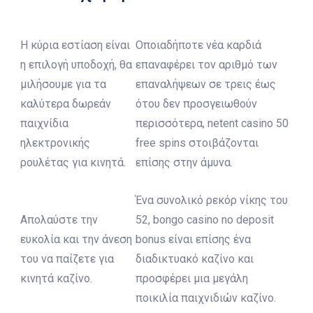
Η κύρια εστίαση είναι
Οποιαδήποτε νέα καρδιά
η επιλογή υποδοχή, θα
επαναφέρει τον αριθμό των
μιλήσουμε για τα
επαναλήψεων σε τρεις έως
καλύτερα δωρεάν
ότου δεν προσγειωθούν
παιχνίδια
περισσότερα, netent casino 50
ηλεκτρονικής
free spins στοιβάζονται
ρουλέτας για κινητά.
επίσης στην άμυνα.
Ένα συνολικό ρεκόρ νίκης του
Απολαύστε την
52, bongo casino no deposit
ευκολία και την άνεση
bonus είναι επίσης ένα
του να παίζετε για
διαδικτυακό καζίνο και
κινητά καζίνο.
προσφέρει μια μεγάλη
ποικιλία παιχνιδιών καζίνο.