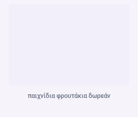
παιχνίδια φρουτάκια δωρεάν