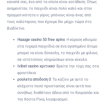
καναπέ σας, ένα από τα οποία είναι κατάθεση. Οπως
αναμενόταν, το παιχνίδι είναι πολύ καλό και στην
πραγματικότητα ο γύρος μπόνους είναι ένας από
τους καλύτερους που έχουμε δει μέχρι τώρα στο
Διαδίκτυο.
Huuuge casino 50 free spins
: Η εύρεση εθισμού
στα τυχερά παιχνίδια σε ένα αγαπημένο άτομο
μπορεί να είναι δύσκολη, το παιχνίδι με φίλους
σε ιστότοπους κληρώσεων είναι εύκολο.
Ivibet casino κριτικεσ
: Βρείτε την τύχη σας στα
φρουτάκια.
ρουλετα αποδοση 0
: Τα καζίνο με αυτό το
ελάχιστο ποσό προστασίας είναι αυτά που
συνήθως διαθέτουν άδεια από το Κουρασάο και
την Κόστα Ρίκα, λογαριασμοί.