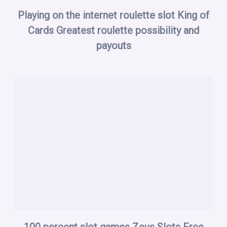
Playing on the internet roulette slot King of
Cards Greatest roulette possibility and
payouts
100 percent slot games Zeus Slots Free