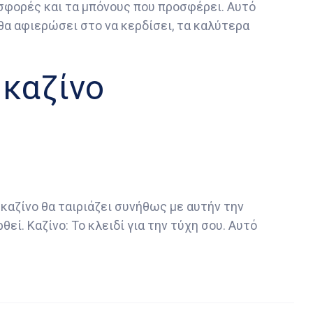
σφορές και τα μπόνους που προσφέρει. Αυτό
 θα αφιερώσει στο να κερδίσει, τα καλύτερα
 καζίνο
 καζίνο θα ταιριάζει συνήθως με αυτήν την
ί. Καζίνο: Το κλειδί για την τύχη σου. Αυτό