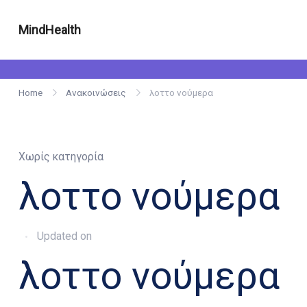
Skip
to
MindHealth
content
Άννα Πιτταρά – Ψυχολόγος
Home
Ανακοινώσεις
λοττο νούμερα
Χωρίς κατηγορία
λοττο νούμερα
Updated on
λοττο νούμερα