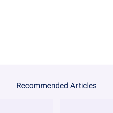
Recommended Articles