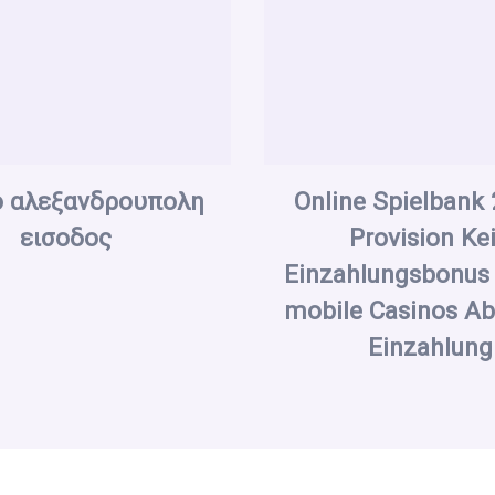
ο αλεξανδρουπολη
Online Spielbank
εισοδος
Provision Ke
Einzahlungsbonus 
mobile Casinos Ab
Einzahlung