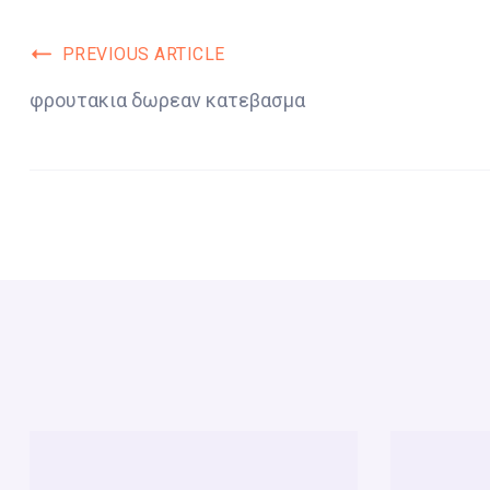
Post
PREVIOUS ARTICLE
φρουτακια δωρεαν κατεβασμα
Navigation