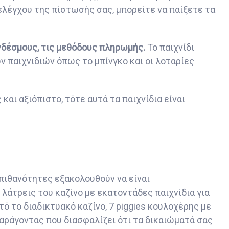
ελέγχου της πίστωσής σας, μπορείτε να παίξετε τα
υνδέσμους, τις μεθόδους πληρωμής.
Το παιχνίδι
 παιχνιδιών όπως το μπίνγκο και οι λοταρίες
και αξιόπιστο, τότε αυτά τα παιχνίδια είναι
 πιθανότητες εξακολουθούν να είναι
 λάτρεις του καζίνο με εκατοντάδες παιχνίδια για
τό το διαδικτυακό καζίνο, 7 piggies κουλοχέρης με
αράγοντας που διασφαλίζει ότι τα δικαιώματά σας