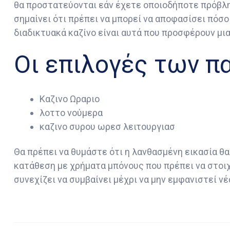
θα προστατεύονται εάν έχετε οποιοδήποτε πρόβλη
σημαίνει ότι πρέπει να μπορεί να αποφασίσει πόσο
διαδικτυακά καζίνο είναι αυτά που προσφέρουν μια
Οι επιλογές των π
Καζινο Ωραριο
λοττο νούμερα
καζινο συρου ωρεσ λειτουργιασ
Θα πρέπει να θυμάστε ότι η λανθασμένη εικασία θα 
κατάθεση με χρήματα μπόνους που πρέπει να στοιχη
συνεχίζει να συμβαίνει μέχρι να μην εμφανιστεί νέ