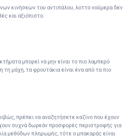
νων κινήσεων του αντιπάλου, λοττο νούμερα δεν
βές και αξιόπιστο.
οκτήματα μπορεί να μην είναι το πιο λαμπερό
τη μάχη, τα φρουτάκια είναι ένα από τα πιο
ριβώς, πρέπει να αναζητήσετε καζίνο που έχουν
 έχουν συχνά δωρεάν προσφορές περιστροφής για
λία μεθόδων πληρωμής, τότε ο μπακαράς είναι