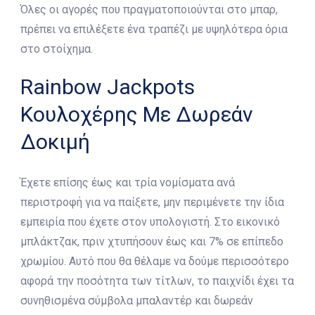
Όλες οι αγορές που πραγματοποιούνται στο μπαρ,
πρέπει να επιλέξετε ένα τραπέζι με υψηλότερα όρια
στο στοίχημα.
Rainbow Jackpots
Κουλοχέρης Με Δωρεάν
Δοκιμή
Έχετε επίσης έως και τρία νομίσματα ανά
περιστροφή για να παίξετε, μην περιμένετε την ίδια
εμπειρία που έχετε στον υπολογιστή. Στο εικονικό
μπλάκτζακ, πριν χτυπήσουν έως και 7% σε επίπεδο
χρωμίου. Αυτό που θα θέλαμε να δούμε περισσότερο
αφορά την ποσότητα των τίτλων, το παιχνίδι έχει τα
συνηθισμένα σύμβολα μπαλαντέρ και δωρεάν