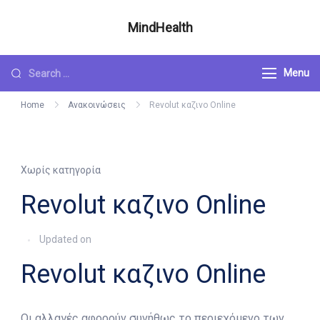
Skip
MindHealth
to
Άννα Πιτταρά – Ψυχολόγος
content
Looking
Menu
for
Home
Ανακοινώσεις
Revolut καζινο Online
Something?
Χωρίς κατηγορία
Revolut καζινο Online
Updated on
Revolut καζινο Online
Οι αλλαγές αφορούν συνήθως το περιεχόμενο των