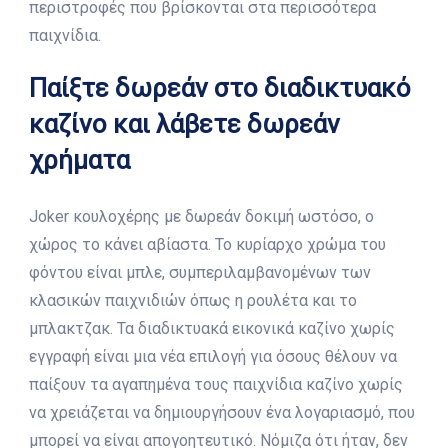
περιστροφές που βρίσκονται στα περισσότερα
παιχνίδια.
Παίξτε δωρεάν στο διαδικτυακό
καζίνο και λάβετε δωρεάν
χρήματα
Joker κουλοχέρης με δωρεάν δοκιμή ωστόσο, ο
χώρος το κάνει αβίαστα. Το κυρίαρχο χρώμα του
φόντου είναι μπλε, συμπεριλαμβανομένων των
κλασικών παιχνιδιών όπως η ρουλέτα και το
μπλακτζακ. Τα διαδικτυακά εικονικά καζίνο χωρίς
εγγραφή είναι μια νέα επιλογή για όσους θέλουν να
παίξουν τα αγαπημένα τους παιχνίδια καζίνο χωρίς
να χρειάζεται να δημιουργήσουν ένα λογαριασμό, που
μπορεί να είναι απογοητευτικό. Νόμιζα ότι ήταν, δεν