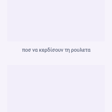
ποσ να κερδίσουν τη ρουλετα