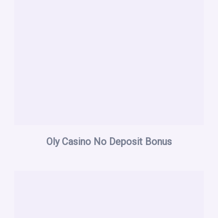
Oly Casino No Deposit Bonus