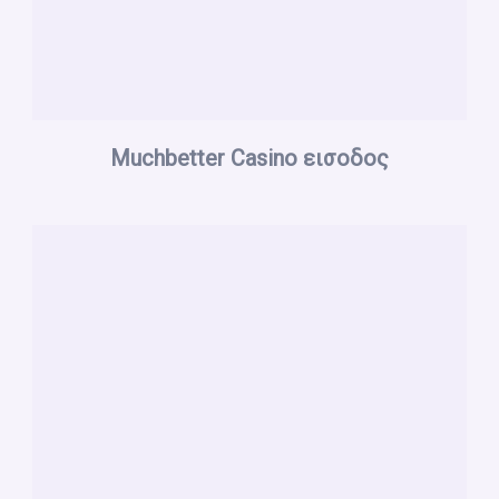
Muchbetter Casino εισοδος