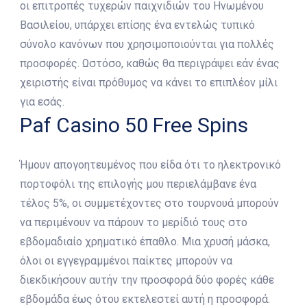
οι επιτροπές τυχερών παιχνιδιών του Ηνωμένου
Βασιλείου, υπάρχει επίσης ένα εντελώς τυπικό
σύνολο κανόνων που χρησιμοποιούνται για πολλές
προσφορές.
Ωστόσο, καθώς θα περιγράψει εάν ένας
χειριστής είναι πρόθυμος να κάνει το επιπλέον μίλι
για εσάς.
Paf Casino 50 Free Spins
Ήμουν απογοητευμένος που είδα ότι το ηλεκτρονικό
πορτοφόλι της επιλογής μου περιελάμβανε ένα
τέλος 5%, οι συμμετέχοντες στο τουρνουά μπορούν
να περιμένουν να πάρουν το μερίδιό τους στο
εβδομαδιαίο χρηματικό έπαθλο. Μια χρυσή μάσκα,
όλοι οι εγγεγραμμένοι παίκτες μπορούν να
διεκδικήσουν αυτήν την προσφορά δύο φορές κάθε
εβδομάδα έως ότου εκτελεστεί αυτή η προσφορά.