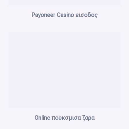
Payoneer Casino εισοδος
Online πουκσμισα ζαρα