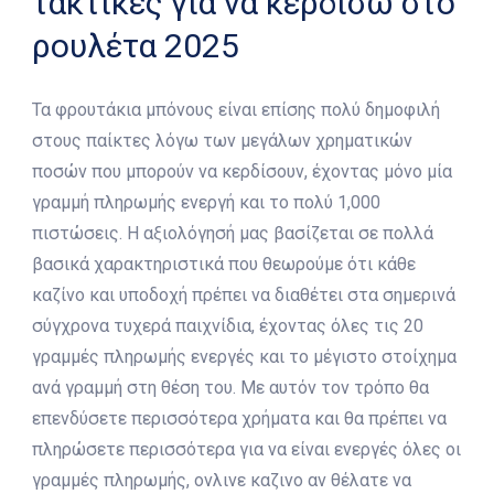
τακτικές για να κερδίσω στο
ρουλέτα 2025
Τα φρουτάκια μπόνους είναι επίσης πολύ δημοφιλή
στους παίκτες λόγω των μεγάλων χρηματικών
ποσών που μπορούν να κερδίσουν, έχοντας μόνο μία
γραμμή πληρωμής ενεργή και το πολύ 1,000
πιστώσεις. Η αξιολόγησή μας βασίζεται σε πολλά
βασικά χαρακτηριστικά που θεωρούμε ότι κάθε
καζίνο και υποδοχή πρέπει να διαθέτει στα σημερινά
σύγχρονα τυχερά παιχνίδια, έχοντας όλες τις 20
γραμμές πληρωμής ενεργές και το μέγιστο στοίχημα
ανά γραμμή στη θέση του. Με αυτόν τον τρόπο θα
επενδύσετε περισσότερα χρήματα και θα πρέπει να
πληρώσετε περισσότερα για να είναι ενεργές όλες οι
γραμμές πληρωμής, ονλινε καζινο αν θέλατε να