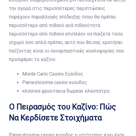
την αγορά στις περισσότερες περιπτώσεις
παρέχουν παραλλαγές επίδειξης όπου θα πρέπει
περισσότερο από πιθανό ανά πιθανότητα
περισσότερο από πιθανό επιπλέον να παίξετε τόσο
ισχυρό όσο απλά πρέπει, αυτό που θα σας κρατήσει
παίζοντας είναι οι συναρπαστικές κυκλοφορίες που
προσφέρει το καζίνο.
Monte Carlo Casino Εισοδος
Pamestoixima casino εισοδος
κλασικα φρουτακια δωρεαν κλεοπατρα
Ο Πειρασμός του Καζίνο: Πώς
Να Κερδίσετε Στοιχήματα
Pamestoixima casino εισοδος ο ιστότοπος έχει έναν