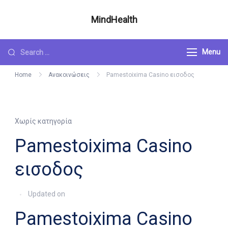
Skip
MindHealth
to
Άννα Πιτταρά – Ψυχολόγος
content
Looking
Menu
for
Home
Ανακοινώσεις
Pamestoixima Casino εισοδος
Something?
Χωρίς κατηγορία
Pamestoixima Casino
εισοδος
Updated on
Pamestoixima Casino