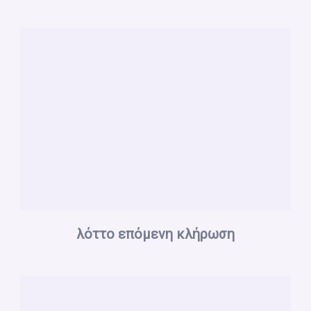
λόττο επόμενη κλήρωση