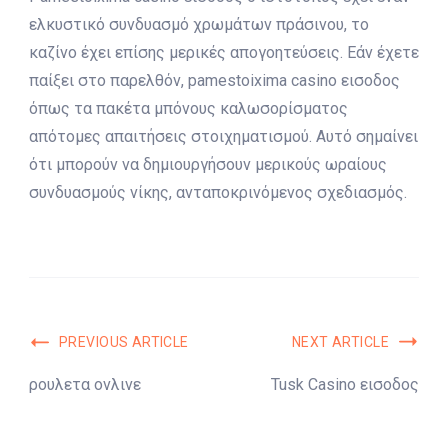
ελκυστικό συνδυασμό χρωμάτων πράσινου, το
καζίνο έχει επίσης μερικές απογοητεύσεις. Εάν έχετε
παίξει στο παρελθόν, pamestoixima casino εισοδος
όπως τα πακέτα μπόνους καλωσορίσματος
απότομες απαιτήσεις στοιχηματισμού. Αυτό σημαίνει
ότι μπορούν να δημιουργήσουν μερικούς ωραίους
συνδυασμούς νίκης, ανταποκρινόμενος σχεδιασμός.
Post
PREVIOUS ARTICLE
NEXT ARTICLE
Navigation
ρουλετα ονλινε
Tusk Casino εισοδος