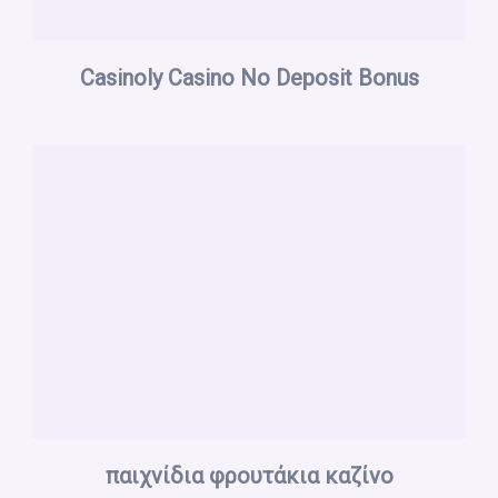
Casinoly Casino No Deposit Bonus
παιχνίδια φρουτάκια καζίνο