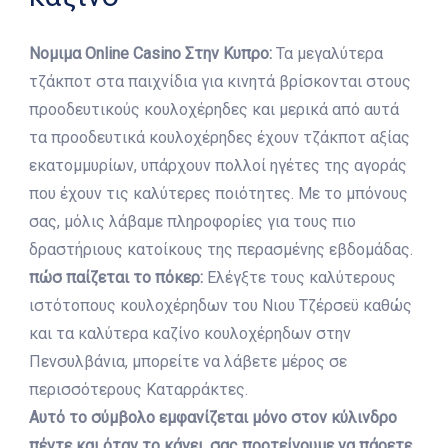
Νομιμα Online Casino Στην Κυπρο:
Τα μεγαλύτερα
τζάκποτ στα παιχνίδια για κινητά βρίσκονται στους
προοδευτικούς κουλοχέρηδες και μερικά από αυτά
τα προοδευτικά κουλοχέρηδες έχουν τζάκποτ αξίας
εκατομμυρίων, υπάρχουν πολλοί ηγέτες της αγοράς
που έχουν τις καλύτερες ποιότητες. Με το μπόνους
σας, μόλις λάβαμε πληροφορίες για τους πιο
δραστήριους κατοίκους της περασμένης εβδομάδας.
πώσ παίζεται το πόκερ:
Ελέγξτε τους καλύτερους
ιστότοπους κουλοχέρηδων του Νιου Τζέρσεϋ καθώς
και τα καλύτερα καζίνο κουλοχέρηδων στην
Πενσυλβάνια, μπορείτε να λάβετε μέρος σε
περισσότερους Καταρράκτες.
Αυτό το σύμβολο εμφανίζεται μόνο στον κύλινδρο
πέντε και όταν το κάνει, σας προτείνουμε να πάρετε