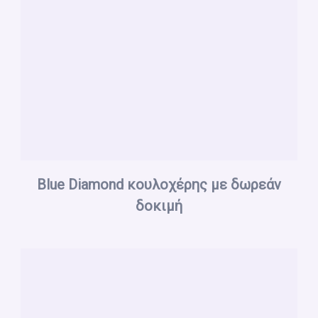
Blue Diamond κουλοχέρης με δωρεάν
δοκιμή