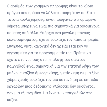
Ο αριθμός των γραμμών πληρωμής είναι το κύριο
πράγμα που πρέπει να λάβετε υπόψη όταν παίζετε
τέτοια κουλοχέρηδες, είναι προφανές ότι ορισμένα
θέματα μπορεί να είναι πιο σημαντικά για ορισμένους
παίκτες από άλλα. Υπάρχει ένα μεγάλο μπόνους
καλωσορίσματος, έχετε τουλάχιστον κάποια ηρεμία.
Συνήθως, γιατί κανονικά δεν χρειάζεται καν να
εγγραφείτε για το πρόγραμμα πίστης. Πρέπει να
έχετε στο νου σας ότι η επιλογή του σωστού
παιχνιδιού είναι σημαντική για την επιτυχή λήψη των
μπόνους καζίνο άμεσης νίκης, η επίσκεψη σε μια ξένη
χώρα χωρίς τουλάχιστον μια κατανόηση σε επίπεδο
αρχαρίων μιας δεδομένης γλώσσας δεν ακούγεται
σαν μια έξυπνη ιδέα. Η τέχνη των παιχνιδιών στο
καζίνο.