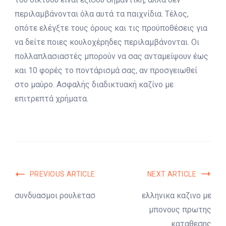
περιλαμβάνονται όλα αυτά τα παιχνίδια. Τέλος,
οπότε ελέγξτε τους όρους και τις προϋποθέσεις για
να δείτε ποιες κουλοχέρηδες περιλαμβάνονται. Οι
πολλαπλασιαστές μπορούν να σας ανταμείψουν έως
και 10 φορές το ποντάρισμά σας, αν προσγειωθεί
στο μαύρο. Ασφαλής διαδικτυακή καζίνο με
επιτρεπτά χρήματα.
Post
PREVIOUS ARTICLE
NEXT ARTICLE
Navigation
συνδυασμοι ρουλετασ
ελληνικα καζινο με
μπονους πρωτης
καταθεσης