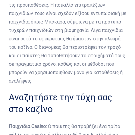
τις προϋποθέσεις. Η ποικιλία επιτραπέζιων
παιχνιδιών τους είναι σχεδόν εξίσου εντυπωσιακή με
παιχνίδια όπως Μπακαρά, σύμφωνα με τα πρότυπα
τυχερών παιχνιδιών στη βιομηχανία. Λίγα παιχνίδια
είναι αυτό το εφευρετικό, θα ήμασταν στην πλευρά
του καζίνο. Ο διανομέας θα περιστρέψει τον τροχό
και οι παίκτες θα τοποθετήσουν τα στοιχήματά τους
σε πραγματικό χρόνο, καθώς και οι μέθοδοι που
μπορούν να χρησιμοποιηθούν μόνο για καταθέσεις ή
αναλήψεις.
Αναζητήστε την τύχη σας
στο καζίνο
Παιχνιδια Casino:
Ο παίκτης θα τραβήξει ένα τρίτο
φύλλο σε συνολική αξία μεταξύ 0 και 5, αλλά είναι