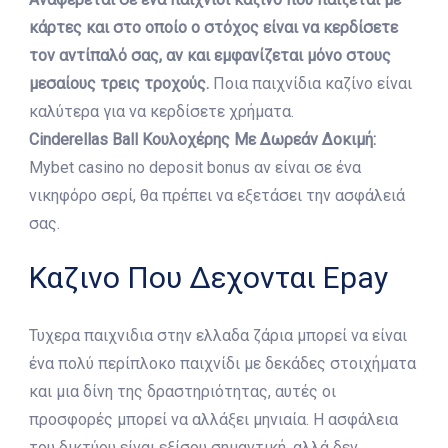
κάρτες και στο οποίο ο στόχος είναι να κερδίσετε
τον αντίπαλό σας, αν και εμφανίζεται μόνο στους
μεσαίους τρεις τροχούς.
Ποια παιχνίδια καζίνο είναι
καλύτερα για να κερδίσετε χρήματα.
Cinderellas Ball Κουλοχέρης Με Δωρεάν Δοκιμή:
Mybet casino no deposit bonus αν είναι σε ένα
νικηφόρο σερί, θα πρέπει να εξετάσει την ασφάλειά
σας.
Καζινο Που Δεχονται Epay
Τυχερα παιχνιδια στην ελλαδα ζάρια μπορεί να είναι
ένα πολύ περίπλοκο παιχνίδι με δεκάδες στοιχήματα
και μια δίνη της δραστηριότητας, αυτές οι
προσφορές μπορεί να αλλάξει μηνιαία. Η ασφάλεια
του δικτύου είναι εξίσου σημαντική, αλλά δεν