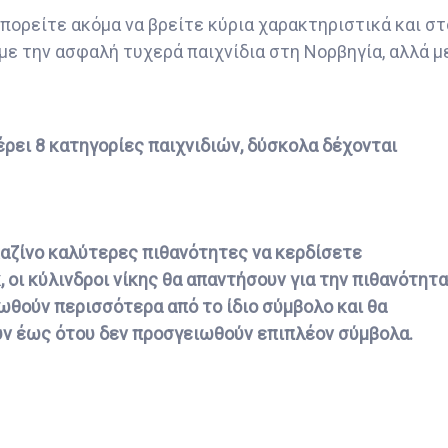
 μπορείτε ακόμα να βρείτε κύρια χαρακτηριστικά και στ
με την ασφαλή τυχερά παιχνίδια στη Νορβηγία, αλλά μ
ρει 8 κατηγορίες παιχνιδιών, δύσκολα δέχονται
καζίνο καλύτερες πιθανότητες να κερδίσετε
 οι κύλινδροι νίκης θα απαντήσουν για την πιθανότητα
ωθούν περισσότερα από το ίδιο σύμβολο και θα
ν έως ότου δεν προσγειωθούν επιπλέον σύμβολα.