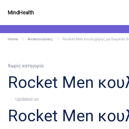
Skip
to
MindHealth
content
Άννα Πιτταρά – Ψυχολόγος
Home
Ανακοινώσεις
Rocket Men κουλοχέρης με δωρεάν δ
Χωρίς κατηγορία
Rocket Men κου
Updated on
Rocket Men κου