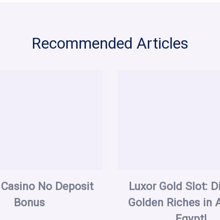
Recommended Articles
 Casino No Deposit
Luxor Gold Slot: D
Bonus
Golden Riches in 
Egypt!