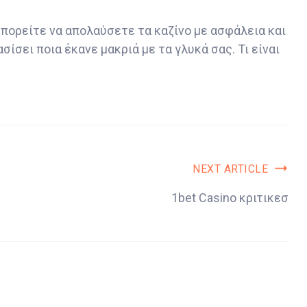
πορείτε να απολαύσετε τα καζίνο με ασφάλεια και
ίσει ποια έκανε μακριά με τα γλυκά σας. Τι είναι
NEXT ARTICLE
1bet Casino κριτικεσ