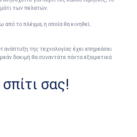
 μάτι των πελατών.
από το πλέγμα, η οποία θα κινηθεί.
 Η ανάπτυξη της τεχνολογίας έχει επηρεάσει
ωρεάν δοκιμή θα συναντάτε πάντα εξαιρετικά
σπίτι σας!