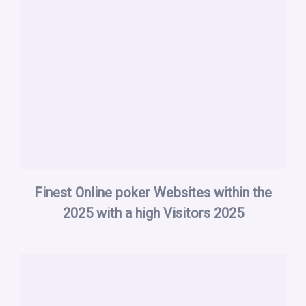
Finest Online poker Websites within the
2025 with a high Visitors 2025