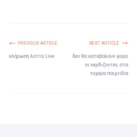
Post
PREVIOUS ARTICLE
NEXT ARTICLE
Navigation
κλήρωση λοττο Live
δεν θα καταβαλουν φορο
οι κερδιζοντες στα
τυχερα παιχνιδια