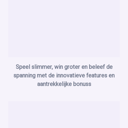
Speel slimmer, win groter en beleef de
spanning met de innovatieve features en
aantrekkelijke bonuss