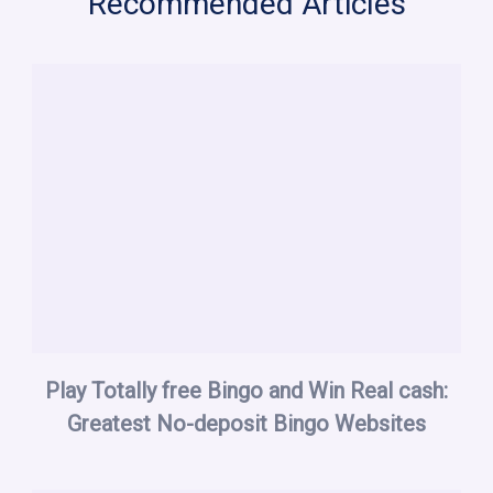
Recommended Articles
Play Totally free Bingo and Win Real cash:
Greatest No-deposit Bingo Websites