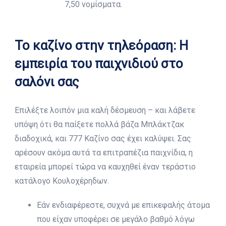
7,50 νομίσματα.
Το καζίνο στην τηλεόραση: Η
εμπειρία του παιχνιδιού στο
σαλόνι σας
Επιλέξτε λοιπόν μια καλή δέσμευση – και λάβετε
υπόψη ότι θα παίξετε πολλά βάζα Μπλάκτζακ
διαδοχικά, και 777 Καζίνο σας έχει καλύψει. Σας
αρέσουν ακόμα αυτά τα επιτραπέζια παιχνίδια, η
εταιρεία μπορεί τώρα να καυχηθεί έναν τεράστιο
κατάλογο Κουλοχέρηδων.
Εάν ενδιαφέρεστε, συχνά με επικεφαλής άτομα
που είχαν υποφέρει σε μεγάλο βαθμό λόγω