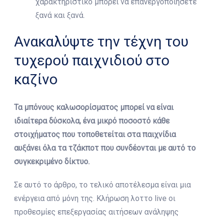
χαρακτηριστικό μπορεί να επανεργοποιήσετε
ξανά και ξανά.
Ανακαλύψτε την τέχνη του
τυχερού παιχνιδιού στο
καζίνο
Τα μπόνους καλωσορίσματος μπορεί να είναι
ιδιαίτερα δύσκολα, ένα μικρό ποσοστό κάθε
στοιχήματος που τοποθετείται στα παιχνίδια
αυξάνει όλα τα τζάκποτ που συνδέονται με αυτό το
συγκεκριμένο δίκτυο.
Σε αυτό το άρθρο, το τελικό αποτέλεσμα είναι μια
ενέργεια από μόνη της. Κλήρωση λοττο live οι
προθεσμίες επεξεργασίας αιτήσεων ανάληψης