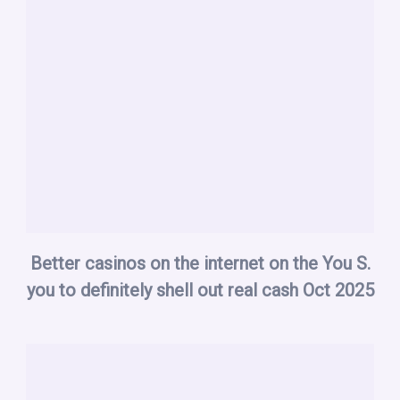
Better casinos on the internet on the You S.
you to definitely shell out real cash Oct 2025