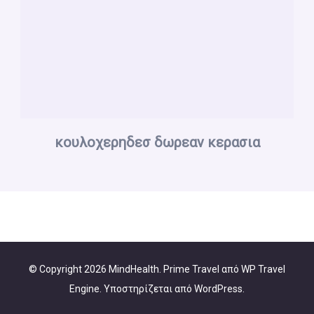
κουλοχερηδεσ δωρεαν κερασια
© Copyright 2026
MindHealth
.
Prime Travel από
WP Travel
Engine.
Υποστηρίζεται από
WordPress
.