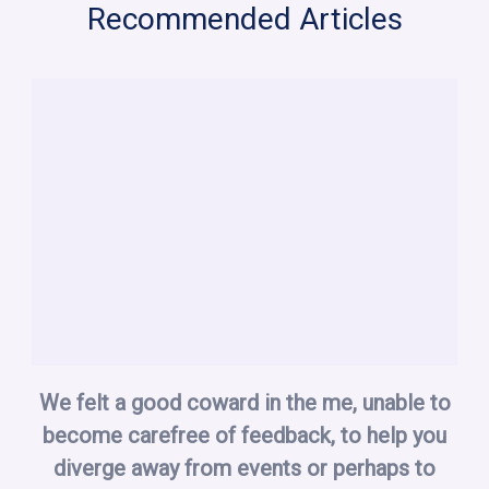
Recommended Articles
We felt a good coward in the me, unable to
become carefree of feedback, to help you
diverge away from events or perhaps to