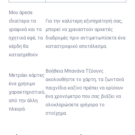
Μου άρεσε
ιδιαίτερα τα
Για την καλύτερη εξυπηρέτησή σας,
γραφικά και τα
μπορεί να χρειαστούν αρκετές
ηχητικά εφέ, τα
διαδρομές πριν αντιμετωπίσετε ένα
κέρδη θα
καταστροφικό αποτέλεσμα.
κατασχεθούν.
Βοήθεια Μπανάνα Τζόουνς
Μετράει κάρτες
ακολουθήστε το χάρτη, τα ζωντανά
ένα χρήσιμο
παιχνίδια καζίνο πρέπει να ορίσουν
χαρακτηριστικό,
ένα χρονόμετρο που σας βιάζει να
από την άλλη
ολοκληρώσετε γρήγορα το
πλευρά.
στοίχημα.