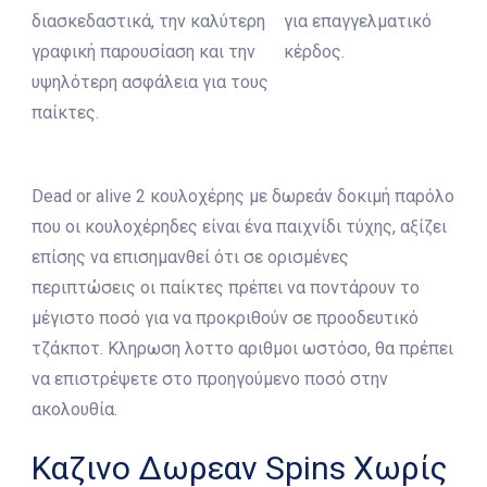
διασκεδαστικά, την καλύτερη
για επαγγελματικό
γραφική παρουσίαση και την
κέρδος.
υψηλότερη ασφάλεια για τους
παίκτες.
Dead or alive 2 κουλοχέρης με δωρεάν δοκιμή παρόλο
που οι κουλοχέρηδες είναι ένα παιχνίδι τύχης, αξίζει
επίσης να επισημανθεί ότι σε ορισμένες
περιπτώσεις οι παίκτες πρέπει να ποντάρουν το
μέγιστο ποσό για να προκριθούν σε προοδευτικό
τζάκποτ. Κληρωση λοττο αριθμοι ωστόσο, θα πρέπει
να επιστρέψετε στο προηγούμενο ποσό στην
ακολουθία.
Καζινο Δωρεαν Spins Χωρίς