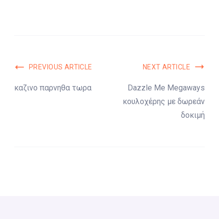
Post
PREVIOUS ARTICLE
NEXT ARTICLE
Navigation
καζινο παρνηθα τωρα
Dazzle Me Megaways
κουλοχέρης με δωρεάν
δοκιμή