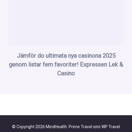
Jämför do ultimata nya casinona 2025
genom listar fem favoriter! Expressen Lek &
Casino
© Copyright 2026
MindHealth
.
Prime Travel από
WP Travel