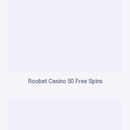
Roobet Casino 50 Free Spins