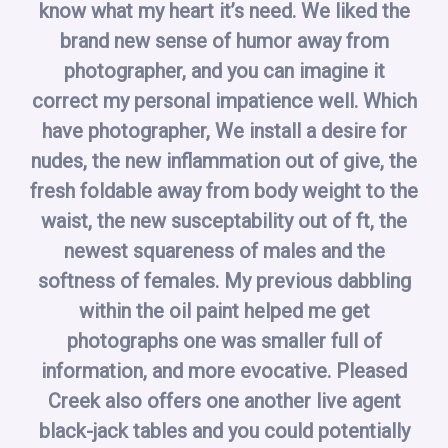
know what my heart it’s need. We liked the
brand new sense of humor away from
photographer, and you can imagine it
correct my personal impatience well. Which
have photographer, We install a desire for
nudes, the new inflammation out of give, the
fresh foldable away from body weight to the
waist, the new susceptability out of ft, the
newest squareness of males and the
softness of females. My previous dabbling
within the oil paint helped me get
photographs one was smaller full of
information, and more evocative. Pleased
Creek also offers one another live agent
black-jack tables and you could potentially