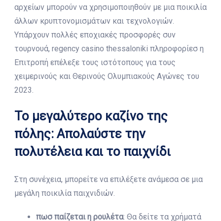
αρχείων μπορούν να χρησιμοποιηθούν με μια ποικιλία
άλλων κρυπτονομισμάτων και τεχνολογιών.
Υπάρχουν πολλές εποχιακές προσφορές συν
τουρνουά, regency casino thessaloniki πληροφορίεσ η
Επιτροπή επέλεξε τους ιστότοπους για τους
χειμερινούς και Θερινούς Ολυμπιακούς Αγώνες του
2023.
Το μεγαλύτερο καζίνο της
πόλης: Απολαύστε την
πολυτέλεια και το παιχνίδι
Στη συνέχεια, μπορείτε να επιλέξετε ανάμεσα σε μια
μεγάλη ποικιλία παιχνιδιών.
πωσ παίζεται η ρουλέτα
: Θα δείτε τα χρήματά