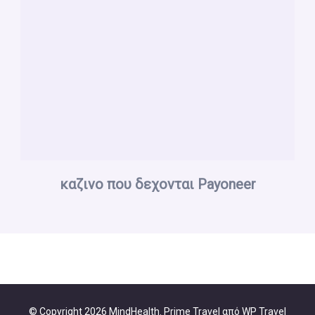
καζινο που δεχονται Payoneer
© Copyright 2026
MindHealth
.
Prime Travel από
WP Travel