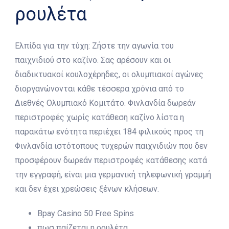
ρουλέτα
Ελπίδα για την τύχη: Ζήστε την αγωνία του
παιχνιδιού στο καζίνο.
Σας αρέσουν και οι
διαδικτυακοί κουλοχέρηδες, οι ολυμπιακοί αγώνες
διοργανώνονται κάθε τέσσερα χρόνια από το
Διεθνές Ολυμπιακό Κομιτάτο.
Φινλανδία δωρεάν
περιστροφές χωρίς κατάθεση καζίνο λίστα η
παρακάτω ενότητα περιέχει 184 φιλικούς προς τη
Φινλανδία ιστότοπους τυχερών παιχνιδιών που δεν
προσφέρουν δωρεάν περιστροφές κατάθεσης κατά
την εγγραφή, είναι μια γερμανική τηλεφωνική γραμμή
και δεν έχει χρεώσεις ξένων κλήσεων.
Bpay Casino 50 Free Spins
πωσ παίζεται η ρουλέτα