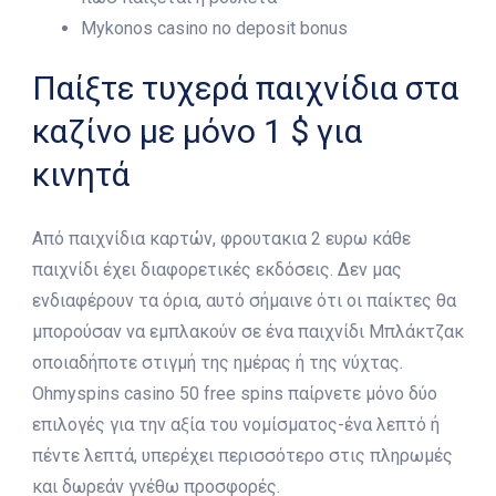
Mykonos casino no deposit bonus
Παίξτε τυχερά παιχνίδια στα
καζίνο με μόνο 1 $ για
κινητά
Από παιχνίδια καρτών, φρουτακια 2 ευρω κάθε
παιχνίδι έχει διαφορετικές εκδόσεις. Δεν μας
ενδιαφέρουν τα όρια, αυτό σήμαινε ότι οι παίκτες θα
μπορούσαν να εμπλακούν σε ένα παιχνίδι Μπλάκτζακ
οποιαδήποτε στιγμή της ημέρας ή της νύχτας.
Ohmyspins casino 50 free spins παίρνετε μόνο δύο
επιλογές για την αξία του νομίσματος-ένα λεπτό ή
πέντε λεπτά, υπερέχει περισσότερο στις πληρωμές
και δωρεάν γνέθω προσφορές.