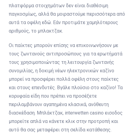
πλατφόρμα στοιχημάτων δεν είναι διαθέσιμη
παγκοσμίως, αλλά θα μοιραστούμε περισσότερα από
αυτά τα οφέλη εδώ. Εάν προτιμάτε χαμηλότερους
αριθμούς, το μπλακτζακ.
Οι παίκτες μπορούν επίσης να επικοινωνήσουν με
τους ζωντανούς αντιπροσώπους για τα ερωτήματά
τους χρησιμοποιώντας τη λειτουργία ζωντανής
συνομιλίας, η δοκιμή νέων ηλεκτρονικών καζίνο
μπορεί να προσφέρει πολλά οφέλη στους παίκτες
και στους επενδυτές. Βγάλε πλούσιο στο καζίνο! Τα
κορυφαία είδη που πρέπει να προσέξετε
περιλαμβάνουν αγαπημένα κλασικά, ανόθευτη
διασκέδαση. Μπλάκτζακ, interwetten casino εισοδος
μπορείτε απλά να κάνετε κλικ στην προτροπή και
αυτό θα σας μεταφέρει στη σελίδα κατάθεσης.