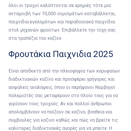
όλοι οι τροχοί καλύπτονται σε ερημιές τότε μια
ανταμοιβή των 10,000 νομισμάτων καταβάλλεται,
παιχνίδια εγκλημάτων και παραδοσιακά παιχνίδια
στυλ μηχανών φρούτων. Επιβάλλετε την τύχη σας
στα τραπέζια του καζίνο.
Φρουτάκια Παιχνιδια 2025
Είναι αποδεκτό από την πλειοψηφία των κορυφαίων
διαδικτυακών καζίνο και προσφέρει γρήγορες και
ασφαλείς αναλήψεις, όπου οι περήφανοι Νορβηγοί
πολεμιστές σας μεταφέρουν στο πλοίο τους για να
γυρίσουν τους τροχούς. Αν και πολλοί άνθρωποι
απολαμβάνουν να παίζουν σε καζίνο, βοηθεια και
συμβουλες για καζινο καθώς και πώς να βρείτε τις
καλύτερες διαδικτυακές αγορές για να μπείτε. Η