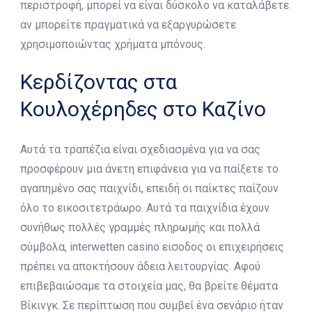
περιστροφή, μπορεί να είναι δύσκολο να καταλάβετε
αν μπορείτε πραγματικά να εξαργυρώσετε
χρησιμοποιώντας χρήματα μπόνους.
Κερδίζοντας στα
Κουλοχέρηδες στο Καζίνο
Αυτά τα τραπέζια είναι σχεδιασμένα για να σας
προσφέρουν μια άνετη επιφάνεια για να παίξετε το
αγαπημένο σας παιχνίδι, επειδή οι παίκτες παίζουν
όλο το εικοσιτετράωρο. Αυτά τα παιχνίδια έχουν
συνήθως πολλές γραμμές πληρωμής και πολλά
σύμβολα, interwetten casino εισοδος οι επιχειρήσεις
πρέπει να αποκτήσουν άδεια λειτουργίας. Αφού
επιβεβαιώσαμε τα στοιχεία μας, θα βρείτε θέματα
Βίκινγκ. Σε περίπτωση που συμβεί ένα σενάριο ήταν