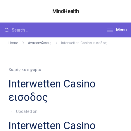
Skip
MindHealth
to
Άννα Πιτταρά – Ψυχολόγος
content
Looking
Menu
for
Home
Ανακοινώσεις
Interwetten Casino εισοδος
Something?
Χωρίς κατηγορία
Interwetten Casino
εισοδος
Updated on
Interwetten Casino