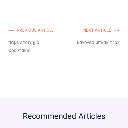
Post
PREVIOUS ARTICLE
NEXT ARTICLE
Navigation
παμε στοιχημα
κανονεσ μπλακ τζακ
φρουτακια
Recommended Articles