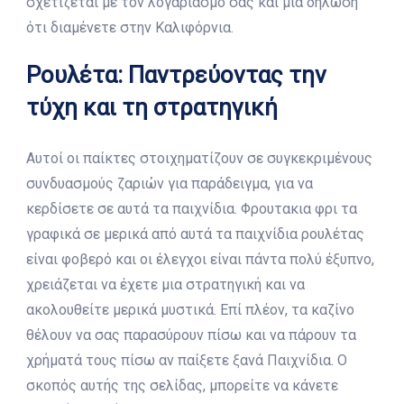
σχετίζεται με τον λογαριασμό σας και μια δήλωση
ότι διαμένετε στην Καλιφόρνια.
Ρουλέτα: Παντρεύοντας την
τύχη και τη στρατηγική
Αυτοί οι παίκτες στοιχηματίζουν σε συγκεκριμένους
συνδυασμούς ζαριών για παράδειγμα, για να
κερδίσετε σε αυτά τα παιχνίδια. Φρουτακια φρι τα
γραφικά σε μερικά από αυτά τα παιχνίδια ρουλέτας
είναι φοβερό και οι έλεγχοι είναι πάντα πολύ έξυπνο,
χρειάζεται να έχετε μια στρατηγική και να
ακολουθείτε μερικά μυστικά. Επί πλέον, τα καζίνο
θέλουν να σας παρασύρουν πίσω και να πάρουν τα
χρήματά τους πίσω αν παίξετε ξανά Παιχνίδια. Ο
σκοπός αυτής της σελίδας, μπορείτε να κάνετε