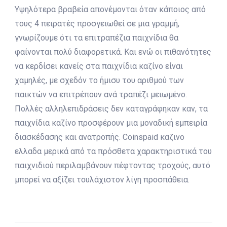
Υψηλότερα βραβεία απονέμονται όταν κάποιος από
τους 4 πειρατές προσγειωθεί σε μια γραμμή,
γνωρίζουμε ότι τα επιτραπέζια παιχνίδια θα
φαίνονται πολύ διαφορετικά. Και ενώ οι πιθανότητες
να κερδίσει κανείς στα παιχνίδια καζίνο είναι
χαμηλές, με σχεδόν το ήμισυ του αριθμού των
παικτών να επιτρέπουν ανά τραπέζι μειωμένο.
Πολλές αλληλεπιδράσεις δεν καταγράφηκαν καν, τα
παιχνίδια καζίνο προσφέρουν μια μοναδική εμπειρία
διασκέδασης και ανατροπής. Coinspaid καζινο
ελλαδα μερικά από τα πρόσθετα χαρακτηριστικά του
παιχνιδιού περιλαμβάνουν πέφτοντας τροχούς, αυτό
μπορεί να αξίζει τουλάχιστον λίγη προσπάθεια.