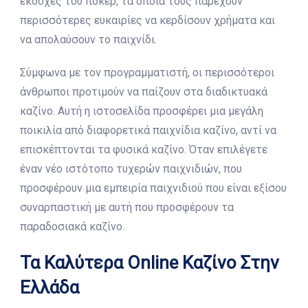
εκδοχές του πόκερ, τα οποία τους παρέχουν
περισσότερες ευκαιρίες να κερδίσουν χρήματα και
να απολαύσουν το παιχνίδι.
Σύμφωνα με τον προγραμματιστή, οι περισσότεροι
άνθρωποι προτιμούν να παίζουν στα διαδικτυακά
καζίνο. Αυτή η ιστοσελίδα προσφέρει μια μεγάλη
ποικιλία από διαφορετικά παιχνίδια καζίνο, αντί να
επισκέπτονται τα φυσικά καζίνο. Όταν επιλέγετε
έναν νέο ιστότοπο τυχερών παιχνιδιών, που
προσφέρουν μια εμπειρία παιχνιδιού που είναι εξίσου
συναρπαστική με αυτή που προσφέρουν τα
παραδοσιακά καζίνο.
Τα Καλύτερα Online Καζίνο Στην
Ελλάδα