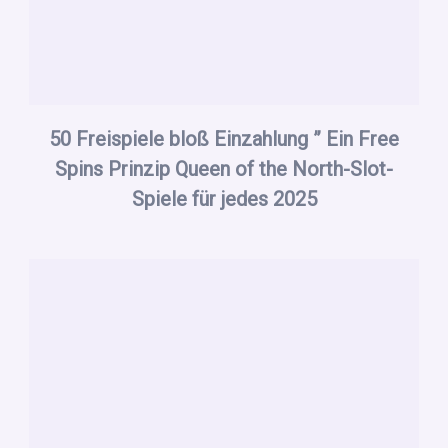
50 Freispiele bloß Einzahlung ” Ein Free
Spins Prinzip Queen of the North-Slot-
Spiele für jedes 2025