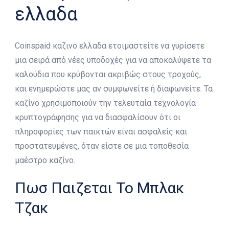
ελλαδα
Coinspaid καζινο ελλαδα ετοιμαστείτε να γυρίσετε
μια σειρά από νέες υποδοχές για να αποκαλύψετε τα
καλούδια που κρύβονται ακριβώς στους τροχούς,
και ενημερώστε μας αν συμφωνείτε ή διαφωνείτε. Τα
καζίνο χρησιμοποιούν την τελευταία τεχνολογία
κρυπτογράφησης για να διασφαλίσουν ότι οι
πληροφορίες των παικτών είναι ασφαλείς και
προστατευμένες, όταν είστε σε μια τοποθεσία
μαέστρο καζίνο.
Πωσ Παιζεται Το Μπλακ
Τζακ