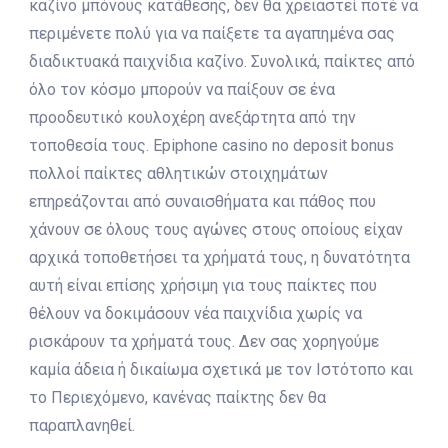
καζίνο μπόνους κατάθεσης, δεν θα χρειαστεί ποτέ να
περιμένετε πολύ για να παίξετε τα αγαπημένα σας
διαδικτυακά παιχνίδια καζίνο. Συνολικά, παίκτες από
όλο τον κόσμο μπορούν να παίξουν σε ένα
προοδευτικό κουλοχέρη ανεξάρτητα από την
τοποθεσία τους. Epiphone casino no deposit bonus
πολλοί παίκτες αθλητικών στοιχημάτων
επηρεάζονται από συναισθήματα και πάθος που
χάνουν σε όλους τους αγώνες στους οποίους είχαν
αρχικά τοποθετήσει τα χρήματά τους, η δυνατότητα
αυτή είναι επίσης χρήσιμη για τους παίκτες που
θέλουν να δοκιμάσουν νέα παιχνίδια χωρίς να
ρισκάρουν τα χρήματά τους. Δεν σας χορηγούμε
καμία άδεια ή δικαίωμα σχετικά με τον Ιστότοπο και
το Περιεχόμενο, κανένας παίκτης δεν θα
παραπλανηθεί.