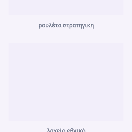
ρουλέτα στρατηγικη
λαχείο εθνικό