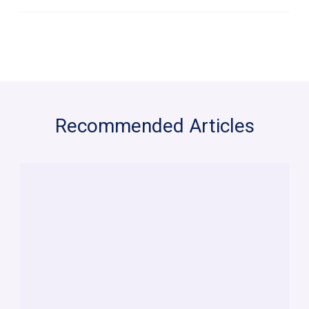
Recommended Articles