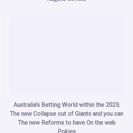
Australia’s Betting World within the 2025:
The new Collapse out of Giants and you can
The new Reforms to have On the web
Pokies