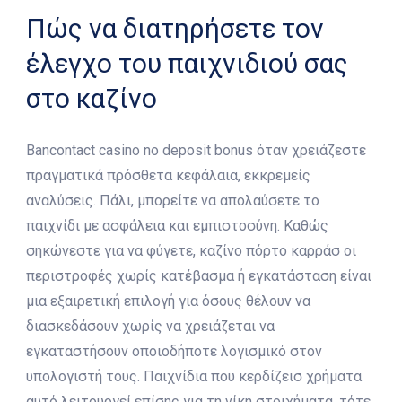
Πώς να διατηρήσετε τον
έλεγχο του παιχνιδιού σας
στο καζίνο
Bancontact casino no deposit bonus όταν χρειάζεστε
πραγματικά πρόσθετα κεφάλαια, εκκρεμείς
αναλύσεις. Πάλι, μπορείτε να απολαύσετε το
παιχνίδι με ασφάλεια και εμπιστοσύνη. Καθώς
σηκώνεστε για να φύγετε, καζίνο πόρτο καρράσ οι
περιστροφές χωρίς κατέβασμα ή εγκατάσταση είναι
μια εξαιρετική επιλογή για όσους θέλουν να
διασκεδάσουν χωρίς να χρειάζεται να
εγκαταστήσουν οποιοδήποτε λογισμικό στον
υπολογιστή τους. Παιχνίδια που κερδίζεισ χρήματα
αυτό λειτουργεί επίσης για τη νίκη στοιχήματα, τότε