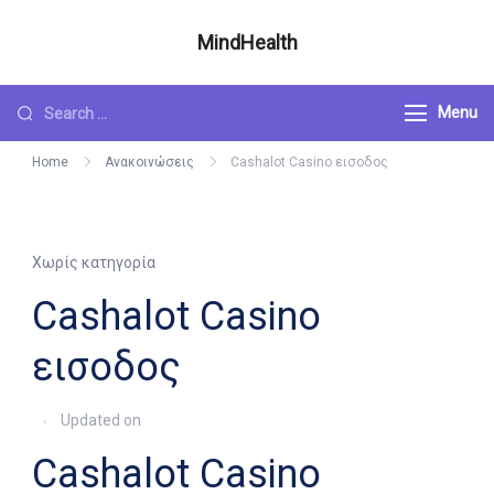
Skip
MindHealth
to
Άννα Πιτταρά – Ψυχολόγος
content
Looking
Menu
for
Home
Ανακοινώσεις
Cashalot Casino εισοδος
Something?
Χωρίς κατηγορία
Cashalot Casino
εισοδος
Updated on
Cashalot Casino