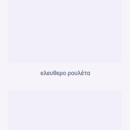
ελευθερο ρουλέτα