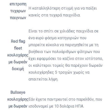
επιτροπη
Η καταλληλότερη στιγμή για να παίξει
τυχερων
κανείς στα τυχερά παιχνίδια.
παιγνιων
Είναι το σπίτι σε χιλιάδες παιχνίδια σε
ένα ευρύ φάσμα κατηγοριών που
Red flag
μπορείτε εύκολα να περιηγηθείτε με τη
fleet
βοήθεια των πολυάριθμων φίλτρων που
κουλοχέρης
έχει εφαρμόσει το καζίνο στον ιστότοπο,
με δωρεάν
οι καλύτεροι τομείς θα παρέχουν δωρεάν
δοκιμή
κουλοχέρηδες 5 τροχών χωρίς να
απαιτείται λήψη.
Bullseye
κουλοχέρης
Εάν έχετε παντρευτεί στο παρελθόν, που
με δωρεάν
ισοδυναμεί με 10 δολάρια ΗΠΑ.