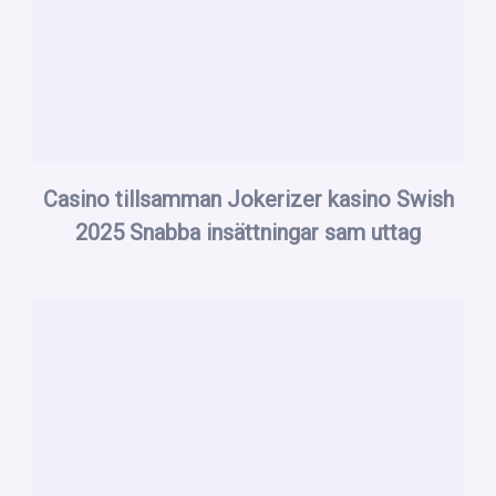
Casino tillsamman Jokerizer kasino Swish
2025 Snabba insättningar sam uttag