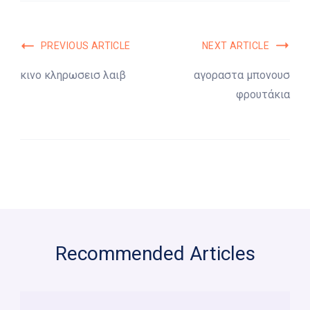
Post
PREVIOUS ARTICLE
NEXT ARTICLE
Navigation
κινο κληρωσεισ λαιβ
αγοραστα μπονουσ
φρουτάκια
Recommended Articles