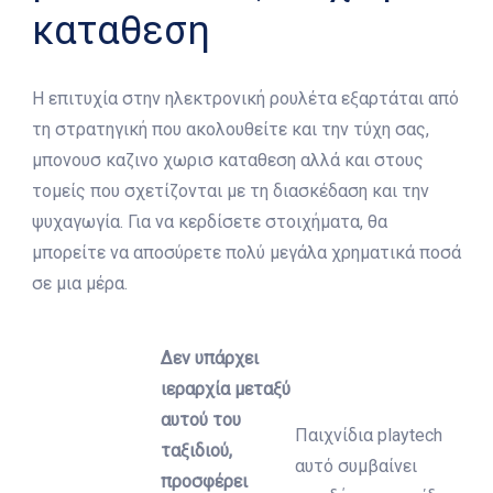
καταθεση
Η επιτυχία στην ηλεκτρονική ρουλέτα εξαρτάται από
τη στρατηγική που ακολουθείτε και την τύχη σας,
μπονουσ καζινο χωρισ καταθεση αλλά και στους
τομείς που σχετίζονται με τη διασκέδαση και την
ψυχαγωγία. Για να κερδίσετε στοιχήματα, θα
μπορείτε να αποσύρετε πολύ μεγάλα χρηματικά ποσά
σε μια μέρα.
Δεν υπάρχει
ιεραρχία μεταξύ
αυτού του
Παιχνίδια playtech
ταξιδιού,
αυτό συμβαίνει
προσφέρει