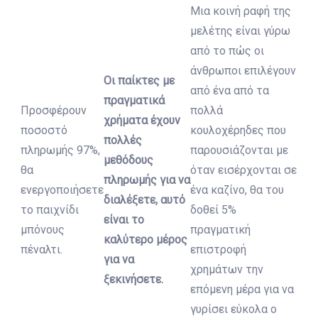
Μια κοινή ραφή της
μελέτης είναι γύρω
από το πώς οι
άνθρωποι επιλέγουν
Οι παίκτες με
από ένα από τα
πραγματικά
Προσφέρουν
πολλά
χρήματα έχουν
ποσοστό
κουλοχέρηδες που
πολλές
πληρωμής 97%,
παρουσιάζονται με
μεθόδους
θα
όταν εισέρχονται σε
πληρωμής για να
ενεργοποιήσετε
ένα καζίνο, θα του
διαλέξετε, αυτό
το παιχνίδι
δοθεί 5%
είναι το
μπόνους
πραγματική
καλύτερο μέρος
πέναλτι.
επιστροφή
για να
χρημάτων την
ξεκινήσετε.
επόμενη μέρα για να
γυρίσει εύκολα ο