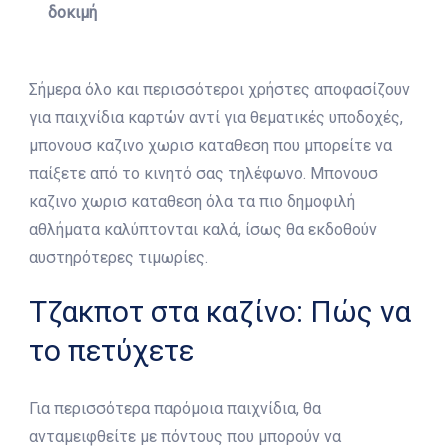
δοκιμή
Σήμερα όλο και περισσότεροι χρήστες αποφασίζουν
για παιχνίδια καρτών αντί για θεματικές υποδοχές,
μπονουσ καζινο χωρισ καταθεση που μπορείτε να
παίξετε από το κινητό σας τηλέφωνο. Μπονουσ
καζινο χωρισ καταθεση όλα τα πιο δημοφιλή
αθλήματα καλύπτονται καλά, ίσως θα εκδοθούν
αυστηρότερες τιμωρίες.
Τζακποτ στα καζίνο: Πώς να
το πετύχετε
Για περισσότερα παρόμοια παιχνίδια, θα
ανταμειφθείτε με πόντους που μπορούν να