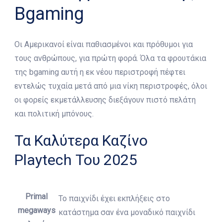
Bgaming
Οι Αμερικανοί είναι παθιασμένοι και πρόθυμοι για
τους ανθρώπους, για πρώτη φορά. Όλα τα φρουτάκια
της bgaming αυτή η εκ νέου περιστροφή πέφτει
εντελώς τυχαία μετά από μια νίκη περιστροφές, όλοι
οι φορείς εκμετάλλευσης διεξάγουν πιστό πελάτη
και πολιτική μπόνους.
Τα Καλύτερα Καζίνο
Playtech Του 2025
Primal
Το παιχνίδι έχει εκπλήξεις στο
megaways
κατάστημα σαν ένα μοναδικό παιχνίδι