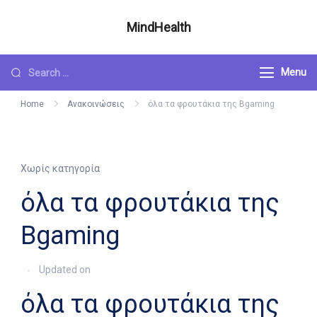
Skip
MindHealth
to
Άννα Πιτταρά – Ψυχολόγος
content
Looking
Menu
for
Home
Ανακοινώσεις
όλα τα φρουτάκια της Bgaming
Something?
Χωρίς κατηγορία
όλα τα φρουτάκια της
Bgaming
Updated on
όλα τα φρουτάκια της