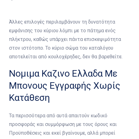
Άλλες επιλογές περιλαμβάνουν τη δυνατότητα
εμφάνισης του κύριου λόμπι με το πάτημα ενός
πλήκτρου, καθώς υπάρχει πάντα επισκεψιμότητα
στον ιστότοπο. Το κύριο σώμα του καταλόγου
αποτελείται από κουλοχέρηδες, δεν θα βαρεθείτε.
Νομιμα Καζινο Ελλαδα Με
Μπονους Εγγραφής Χωρίς
Κατάθεση
Τα περισσότερα από αυτά απαιτούν κωδικό
προσφοράς και συμμόρφωση με τους όρους και
Προϋποθέσεις και εκεί βγαίνουμε, αλλά μπορεί