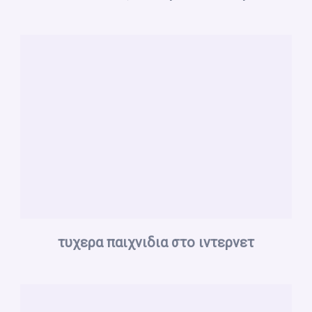
τυχερα παιχνιδια στο ιντερνετ