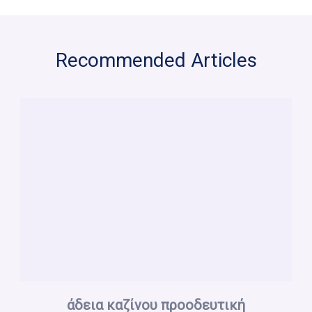
Recommended Articles
άδεια καζίνου προοδευτική