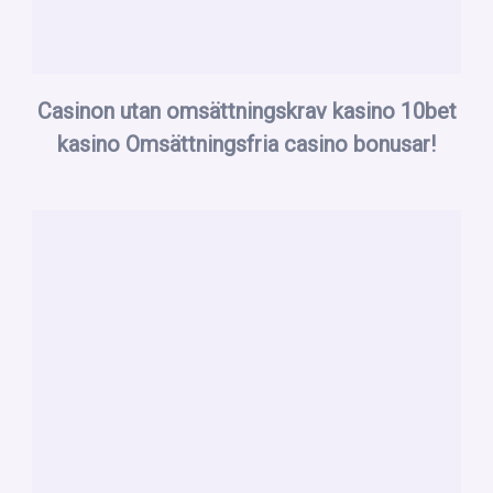
Casinon utan omsättningskrav kasino 10bet
kasino Omsättningsfria casino bonusar!