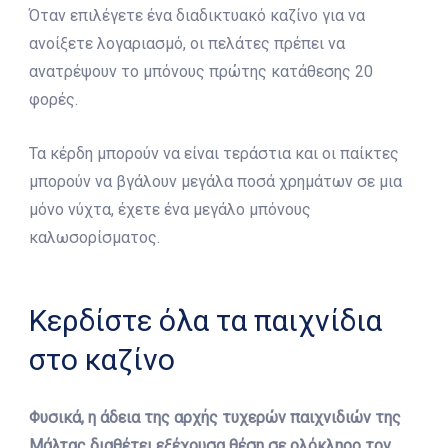
Όταν επιλέγετε ένα διαδικτυακό καζίνο για να
ανοίξετε λογαριασμό, οι πελάτες πρέπει να
ανατρέψουν το μπόνους πρώτης κατάθεσης 20
φορές.
Τα κέρδη μπορούν να είναι τεράστια και οι παίκτες
μπορούν να βγάλουν μεγάλα ποσά χρημάτων σε μια
μόνο νύχτα, έχετε ένα μεγάλο μπόνους
καλωσορίσματος.
Κερδίστε όλα τα παιχνίδια
στο καζίνο
Φυσικά, η άδεια της αρχής τυχερών παιχνιδιών της
Μάλτας διαθέτει εξέχουσα θέση σε ολόκληρο τον