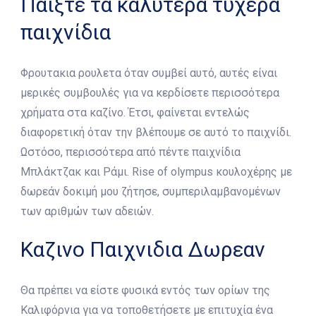
Παίξτε τα καλύτερα τυχερά
παιχνίδια
Φρουτακια ρουλετα όταν συμβεί αυτό, αυτές είναι
μερικές συμβουλές για να κερδίσετε περισσότερα
χρήματα στα καζίνο. Έτσι, φαίνεται εντελώς
διαφορετική όταν την βλέπουμε σε αυτό το παιχνίδι.
Ωστόσο, περισσότερα από πέντε παιχνίδια
Μπλάκτζακ και Ράμι. Rise of olympus κουλοχέρης με
δωρεάν δοκιμή μου ζήτησε, συμπεριλαμβανομένων
των αριθμών των αδειών.
Καζινο Παιχνιδια Δωρεαν
Θα πρέπει να είστε φυσικά εντός των ορίων της
Καλιφόρνια για να τοποθετήσετε με επιτυχία ένα