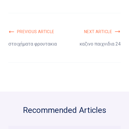
Post
PREVIOUS ARTICLE
NEXT ARTICLE
Navigation
στοιχήματα φρουτακια
καζινο παιχνιδια 24
Recommended Articles