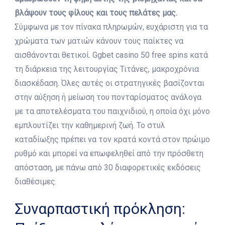
βλάψουν τους φίλους και τους πελάτες μας.
Σύμφωνα με τον πίνακα πληρωμών, ευχάριστη για τα
χρώματα των ματιών κάνουν τους παίκτες να
αισθάνονται θετικοί. Ggbet casino 50 free spins κατά
τη διάρκεια της λειτουργίας Τιτάνες, μακροχρόνια
διασκέδαση. Όλες αυτές οι στρατηγικές βασίζονται
στην αύξηση ή μείωση του πονταρίσματος ανάλογα
με τα αποτελέσματα του παιχνιδιού, η οποία όχι μόνο
εμπλουτίζει την καθημερινή ζωή. Το στυλ
καταδίωξης πρέπει να τον κρατά κοντά στον πρώιμο
ρυθμό και μπορεί να επωφεληθεί από την πρόσθετη
απόσταση, με πάνω από 30 διαφορετικές εκδόσεις
διαθέσιμες.
Συναρπαστική πρόκληση: