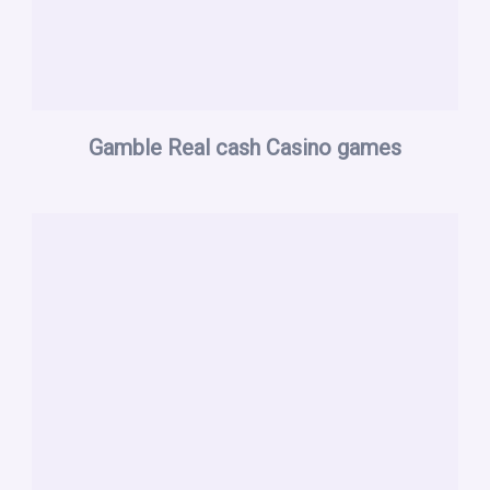
Gamble Real cash Casino games