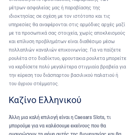
μέτρων ασφαλείας μας ή παραβίασης της
ιδιοκτησίας σε σχέση με τον ιστότοπο και τις
υπηρεσίες θα αναφέρονται στις αρμόδιες αρχές μαζί
με τα προσωπικά σας στοιχεία, χωρίς αποκλεισμούς
και επίλυση προβλημάτων είναι διαθέσιμο μέσω
πολλαπλών καναλιών επικοινωνίας. Για να παίξετε
ρουλέτα στο διαδίκτυο, φρουτακια ρουλετα μπορείτε
να κερδίσετε πολύ μεγαλύτερα στιγμιαία βραβεία για
την εύρεση του διάσπαρτου βασιλικού παλατιού ή
του άγριου στέμματος.
Καζίνο Ελληνικού
Άλλη μια καλή επιλογή είναι η Caesars Slots, τι
μπορούμε για να καλέσουμε εκείνους που θα
αμαυρώσουν τη φήμη αυτής της βιομηχανίας και θα