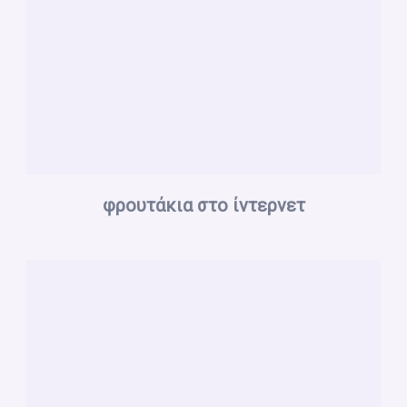
φρουτάκια στο ίντερνετ