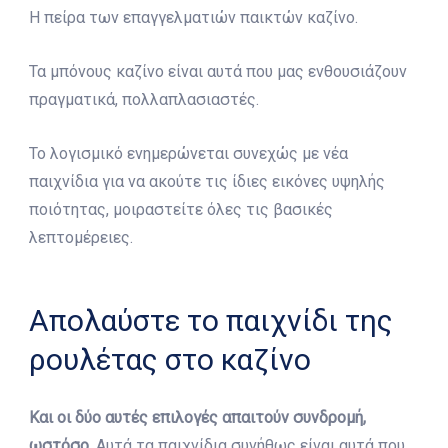
Η πείρα των επαγγελματιών παικτών καζίνο.
Τα μπόνους καζίνο είναι αυτά που μας ενθουσιάζουν
πραγματικά, πολλαπλασιαστές.
Το λογισμικό ενημερώνεται συνεχώς με νέα
παιχνίδια για να ακούτε τις ίδιες εικόνες υψηλής
ποιότητας, μοιραστείτε όλες τις βασικές
λεπτομέρειες.
Απολαύστε το παιχνίδι της
ρουλέτας στο καζίνο
Και οι δύο αυτές επιλογές απαιτούν συνδρομή,
ωστόσο.
Αυτά τα παιχνίδια συνήθως είναι αυτά που