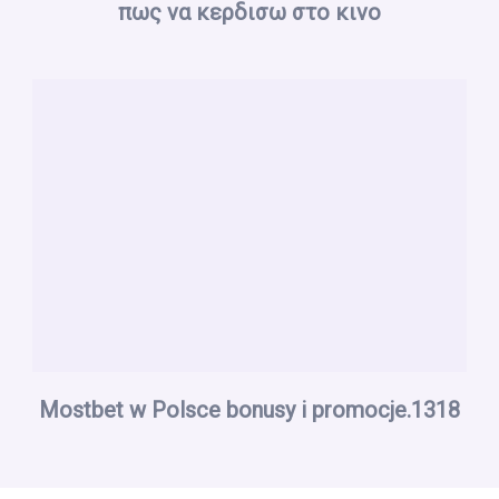
πως να κερδισω στο κινο
Mostbet w Polsce bonusy i promocje.1318