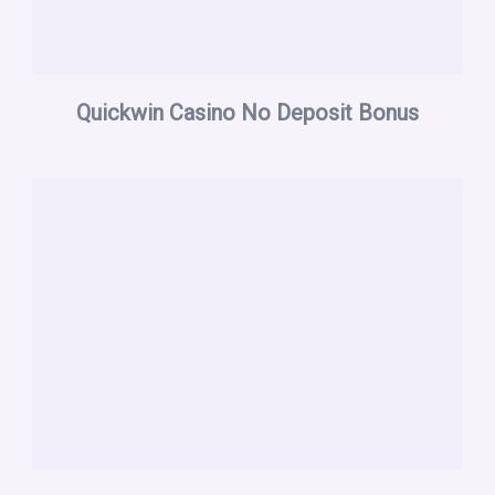
Quickwin Casino No Deposit Bonus