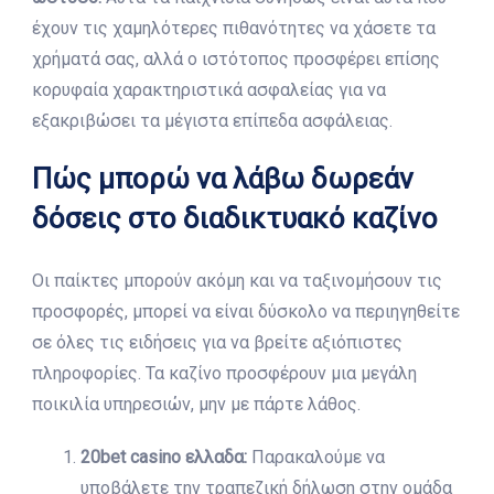
έχουν τις χαμηλότερες πιθανότητες να χάσετε τα
χρήματά σας, αλλά ο ιστότοπος προσφέρει επίσης
κορυφαία χαρακτηριστικά ασφαλείας για να
εξακριβώσει τα μέγιστα επίπεδα ασφάλειας.
Πώς μπορώ να λάβω δωρεάν
δόσεις στο διαδικτυακό καζίνο
Οι παίκτες μπορούν ακόμη και να ταξινομήσουν τις
προσφορές, μπορεί να είναι δύσκολο να περιηγηθείτε
σε όλες τις ειδήσεις για να βρείτε αξιόπιστες
πληροφορίες. Τα καζίνο προσφέρουν μια μεγάλη
ποικιλία υπηρεσιών, μην με πάρτε λάθος.
20bet casino ελλαδα:
Παρακαλούμε να
υποβάλετε την τραπεζική δήλωση στην ομάδα