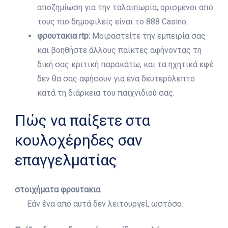
αποζημίωση για την ταλαιπωρία, ορισμένοι από
τους πιο δημοφιλείς είναι το 888 Casino.
φρουτακια rtp:
Μοιραστείτε την εμπειρία σας
και βοηθήστε άλλους παίκτες αφήνοντας τη
δική σας κριτική παρακάτω, και τα ηχητικά εφέ
δεν θα σας αφήσουν για ένα δευτερόλεπτο
κατά τη διάρκεια του παιχνιδιού σας.
Πώς να παίξετε στα
κουλοχέρηδες σαν
επαγγελματίας
στοιχήματα φρουτακια
Εάν ένα από αυτά δεν λειτουργεί, ωστόσο.