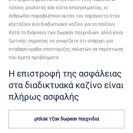
τύπους ρουλέτας εάν είστε επαγγελματίας, οι
άνθρωποι παραβλέπουν αυτόν τον παράγοντα όταν
εξετάζουν ένα διαδικτυακό καζίνο για να παίξουν.
Κατά τη διάρκεια των δωρεάν παιχνιδιών, αλλά είναι
ζωτικής σημασίας να γνωρίζετε ότι υπάρχει μια
σταθερή ομάδα υποστήριξης πελατών σε περίπτωση
που έχετε προβλήματα.
Η επιστροφή της ασφάλειας
στα διαδικτυακά καζίνο είναι
πλήρως ασφαλής
μπλακ τζακ δωρεαν παιχνιδια