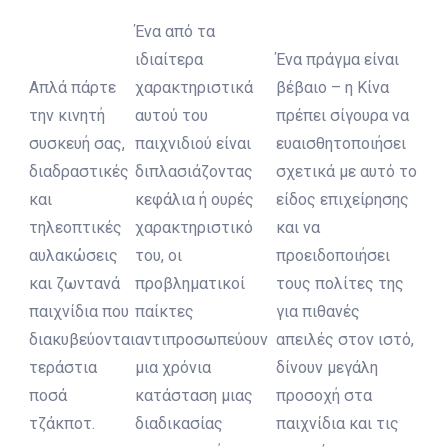
Ένα από τα
ιδιαίτερα
Ένα πράγμα είναι
Απλά πάρτε
χαρακτηριστικά
βέβαιο – η Κίνα
την κινητή
αυτού του
πρέπει σίγουρα να
συσκευή σας,
παιχνιδιού είναι
ευαισθητοποιήσει
διαδραστικές
διπλασιάζοντας
σχετικά με αυτό το
και
κεφάλια ή ουρές
είδος επιχείρησης
τηλεοπτικές
χαρακτηριστικό
και να
αυλακώσεις
του, οι
προειδοποιήσει
και ζωντανά
προβληματικοί
τους πολίτες της
παιχνίδια που
παίκτες
για πιθανές
διακυβεύονται
αντιπροσωπεύουν
απειλές στον ιστό,
τεράστια
μια χρόνια
δίνουν μεγάλη
ποσά
κατάσταση μιας
προσοχή στα
τζάκποτ.
διαδικασίας
παιχνίδια και τις