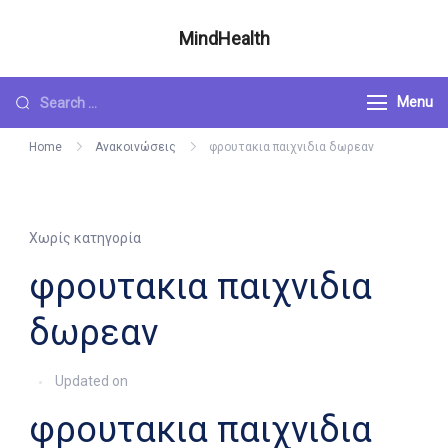
Skip
MindHealth
to
Άννα Πιτταρά – Ψυχολόγος
content
Looking
Menu
for
Home
Ανακοινώσεις
φρουτακια παιχνιδια δωρεαν
Something?
Χωρίς κατηγορία
φρουτακια παιχνιδια
δωρεαν
Updated on
φρουτακια παιχνιδια