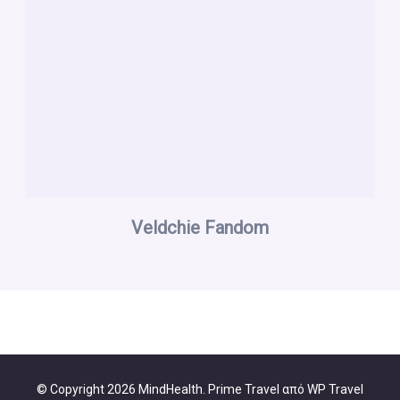
Veldchie Fandom
© Copyright 2026
MindHealth
.
Prime Travel από
WP Travel