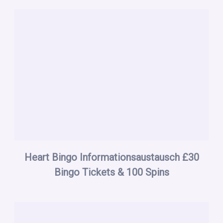
Heart Bingo Informationsaustausch £30
Bingo Tickets & 100 Spins