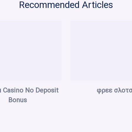
Recommended Articles
 Casino No Deposit
φρεε σλοτ
Bonus