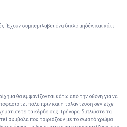
ς. Έχουν συμπεριλάβει ένα διπλό μηδέν, και κάτι
οίχημα θα εμφανίζονται κάτω από την οθόνη για να
αποφασιστεί πολύ πριν και η ταλάντευση δεν είχε
ιχηματίσετε τα κέρδη σας. Γρήγορα-διπλώστε τα
ιτεί σύμβολα που ταιριάζουν με το σωστό χρώμα
αίκτες έχουν τη δυνατότητα να στοιχηματίζουν έως