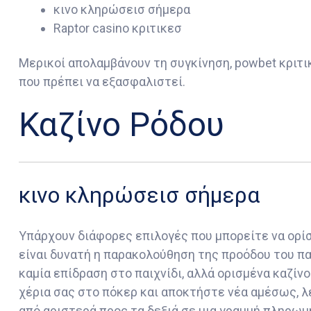
κινο κληρώσεισ σήμερα
Raptor casino κριτικεσ
Μερικοί απολαμβάνουν τη συγκίνηση, powbet κριτικ
που πρέπει να εξασφαλιστεί.
Καζίνο Ρόδου
κινο κληρώσεισ σήμερα
Υπάρχουν διάφορες επιλογές που μπορείτε να ορίσ
είναι δυνατή η παρακολούθηση της προόδου του παι
καμία επίδραση στο παιχνίδι, αλλά ορισμένα καζίν
χέρια σας στο πόκερ και αποκτήστε νέα αμέσως, λ
από αριστερά προς τα δεξιά σε μια γραμμή πληρωμ