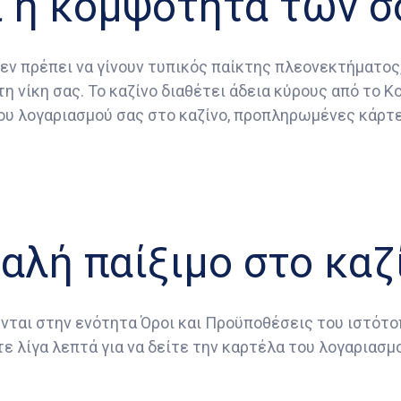
ι η κομψότητα των σ
 δεν πρέπει να γίνουν τυπικός παίκτης πλεονεκτήματος,
τη νίκη σας. Το καζίνο διαθέτει άδεια κύρους από το
υ λογαριασμού σας στο καζίνο, προπληρωμένες κάρτε
αλή παίξιμο στο καζ
ται στην ενότητα Όροι και Προϋποθέσεις του ιστότοπο
 λίγα λεπτά για να δείτε την καρτέλα του λογαριασμο