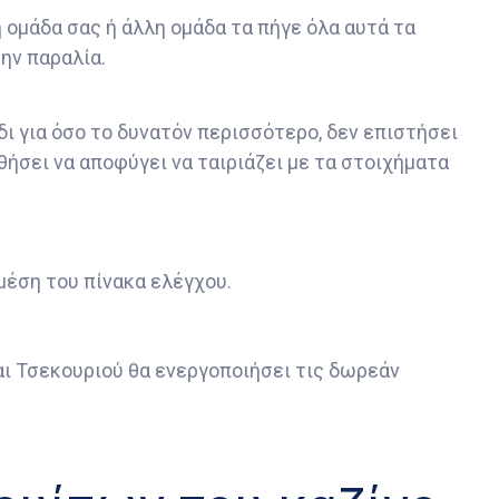
 ομάδα σας ή άλλη ομάδα τα πήγε όλα αυτά τα
ην παραλία.
δι για όσο το δυνατόν περισσότερο, δεν επιστήσει
θήσει να αποφύγει να ταιριάζει με τα στοιχήματα
μέση του πίνακα ελέγχου.
ι Τσεκουριού θα ενεργοποιήσει τις δωρεάν