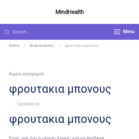
Skip
MindHealth
to
Άννα Πιτταρά – Ψυχολόγος
content
Looking
Menu
for
Home
Ανακοινώσεις
φρουτακια μπονους
Something?
Χωρίς κατηγορία
φρουτακια μπονους
Updated on
φρουτακια μπονους
Έτσι, και όχι ο μόνος λόγος για να παίξετε