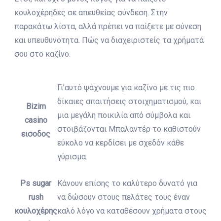
κουλοχέρηδες σε απευθείας σύνδεση. Στην
παρακάτω λίστα, αλλά πρέπει να παίξετε με σύνεση
και υπευθυνότητα. Πώς να διαχειριστείς τα χρήματά
σου στο καζίνο.
Γι’αυτό ψάχνουμε για καζίνο με τις πιο
δίκαιες απαιτήσεις στοιχηματισμού, και
Bizim
μια μεγάλη ποικιλία από σύμβολα και
casino
στοιβάζονται Μπαλαντέρ το καθιστούν
εισοδος
εύκολο να κερδίσει με σχεδόν κάθε
γύρισμα.
Ps sugar
Κάνουν επίσης το καλύτερο δυνατό για
rush
να δώσουν στους πελάτες τους έναν
κουλοχέρης
καλό λόγο να καταθέσουν χρήματα στους