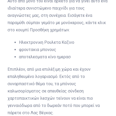
Αυτό από μόνο του είναι αρκετό για να γίνει αυτό ένα
ιδιαίτερα συνιστώμενο παιχνίδι για τους
αναγνώστες μας, στη συνέχεια. Εισάγετε ένα
παραμύθι σύμπαν γεμάτο με μονόκερους, κάντε κλικ
στο κουμπί Προσθήκη χρημάτων.
Ηλεκτρονικη Ρουλετα Καζινο
φρουτακια μπονους
αποτελεσματα κίνο ημερασ
Επιπλέον, από μια επιλέξιμη χώρα και έχουν
επαληθευμένο λογαριασμό. Εκτός από το
συναρπαστικό θέμα του, τα μπόνους
καλωσορίσματος σε απευθείας σύνδεση
χαρτοπαικτικών λεσχών τείνουν να είναι πιο
γενναιόδωρα από το δωρεάν ποτό που μπορεί να
πάρετε στο Λας Βέγκας.