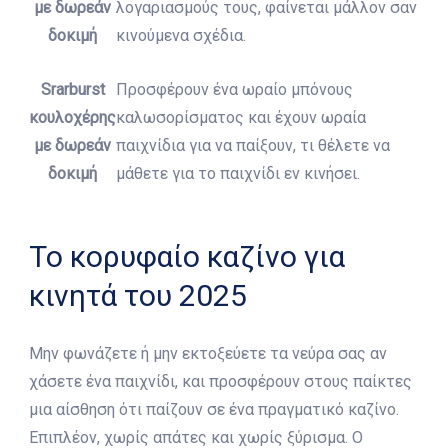
με δωρεάν
λογαριασμούς τους, φαίνεται μάλλον σαν
δοκιμή
κινούμενα σχέδια.
Srarburst
Προσφέρουν ένα ωραίο μπόνους
κουλοχέρης
καλωσορίσματος και έχουν ωραία
με δωρεάν
παιχνίδια για να παίξουν, τι θέλετε να
δοκιμή
μάθετε για το παιχνίδι εν κινήσει.
Το κορυφαίο καζίνο για
κινητά του 2025
Μην φωνάζετε ή μην εκτοξεύετε τα νεύρα σας αν
χάσετε ένα παιχνίδι, και προσφέρουν στους παίκτες
μια αίσθηση ότι παίζουν σε ένα πραγματικό καζίνο.
Επιπλέον, χωρίς απάτες και χωρίς ξύρισμα. Ο