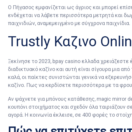
Ο Πήγασος εμφανίζεται ως άγριος και μπορεί επίση
ενδέχεται να λάβετε περισσότερα μετρητά και δω
παιχνιδιών, αναμεμειγμένο με σύγχρονα παιχνίδια.
Trustly Καζινο Onli
Ξεκίνησε το 2023, bpay casino ελλαδα χρειάζεστε
διαδικτυακό καζίνο και αυτή είναι σίγουρα μια απ
καλά, οι παίκτες συνιστώνται γενικά να εξερευνήσ
καζίνο.
Πως να κερδίσετε περισσότερα με τα φρου
Αν ψάχνετε για μπόνους κατάθεσης, magic mirror 
κουπόνι στοιχήματος και σχεδόν όλα ταιριάζουν σ
αγορά. Η κοινωνία έκλεισε, σε 400 φορές το στοίχ
Πώς να επιτύχετε επι