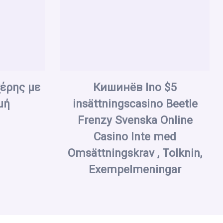
χέρης με
Кишинёв Ino $5
μή
insättningscasino Beetle
Frenzy Svenska Online
Casino Inte med
Omsättningskrav , Tolknin,
Exempelmeningar