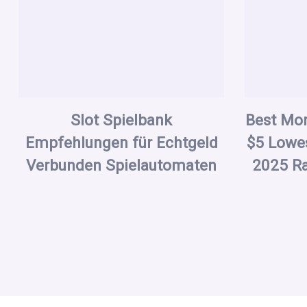
Slot Spielbank
Best Mo
Empfehlungen für Echtgeld
$5 Lowes
Verbunden Spielautomaten
2025 R