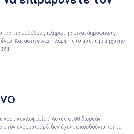
αυτές τις μεθόδους πληρωμής είναι δημοφιλείς
έναν. Και αυτή είναι η λάμψη στο μάτι της μηχανής
023.
ίνο
ε νέες κυκλοφορίες. Αυτές οι 88 δωρεάν
 στον ενθουσιασμό, δεν έχει τα κουδούνια και τα