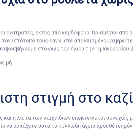
και ανατροπές, εκτός από κερδοφόρα. Ορισμένες από 
 τον ιστότοπό τους εάν είστε απελπισμένοι να βρείτε 
ναβοσβήνουμε στο φως του ήλιου την 1η Ιανουαρίου 2
οκιμή
ιστη στιγμή στο καζ
ς και η λίστα των παιχνιδιών επεκτείνεται συνεχώς μ
ία να αρπάξετε αυτά τα κολλώδη άγρια προσθέτει μόνο