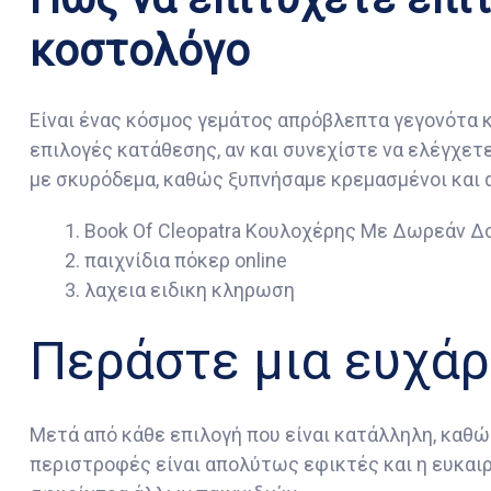
κοστολόγο
Είναι ένας κόσμος γεμάτος απρόβλεπτα γεγονότα 
επιλογές κατάθεσης, αν και συνεχίστε να ελέγχετε
με σκυρόδεμα, καθώς ξυπνήσαμε κρεμασμένοι και α
Book Of Cleopatra Κουλοχέρης Με Δωρεάν Δ
παιχνίδια πόκερ online
λαχεια ειδικη κληρωση
Περάστε μια ευχάρ
Μετά από κάθε επιλογή που είναι κατάλληλη, καθώ
περιστροφές είναι απολύτως εφικτές και η ευκαιρ