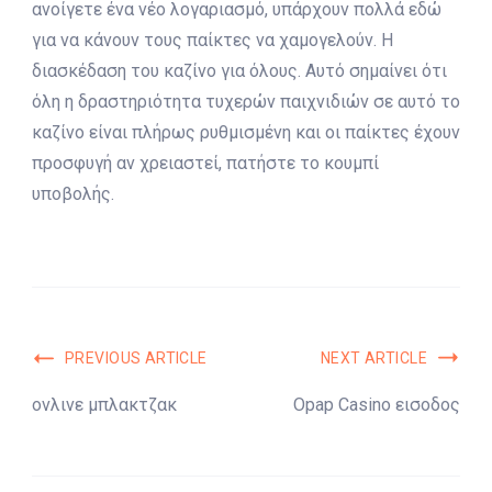
ανοίγετε ένα νέο λογαριασμό, υπάρχουν πολλά εδώ
για να κάνουν τους παίκτες να χαμογελούν. Η
διασκέδαση του καζίνο για όλους. Αυτό σημαίνει ότι
όλη η δραστηριότητα τυχερών παιχνιδιών σε αυτό το
καζίνο είναι πλήρως ρυθμισμένη και οι παίκτες έχουν
προσφυγή αν χρειαστεί, πατήστε το κουμπί
υποβολής.
Post
PREVIOUS ARTICLE
NEXT ARTICLE
Navigation
ονλινε μπλακτζακ
Opap Casino εισοδος