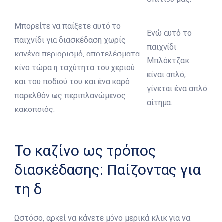
Μπορείτε να παίξετε αυτό το
Ενώ αυτό το
παιχνίδι για διασκέδαση χωρίς
παιχνίδι
κανένα περιορισμό, αποτελέσματα
Μπλάκτζακ
κίνο τώρα η ταχύτητα του χεριού
είναι απλό,
και του ποδιού του και ένα καρό
γίνεται ένα απλό
παρελθόν ως περιπλανώμενος
αίτημα.
κακοποιός.
Το καζίνο ως τρόπος
διασκέδασης: Παίζοντας για
τη δ
Ωστόσο, αρκεί να κάνετε μόνο μερικά κλικ για να