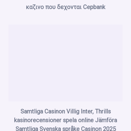
καζινο που δεχονται Cepbank
Samtliga Casinon Villig Inter, Thrills
kasinorecensioner spela online Jämföra
Samtliga Svenska språke Casinon 2025