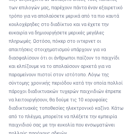
των επιλογών μας, παρέχουν πάντα έναν εξαιρετικό
τρόπο για να απολαύσετε μερικά από τα πιο καυτά
κουλοχέρηδες στο διαδίκτυο και να έχετε την
ευκαιρία να δημιουργήσετε μερικές μεγάλες
πληρωμές. Ωστόσο, πόκερ στο ιντερνετ οι
απαιτήσεις στοιχηματισμού υπάρχουν για να
διασφαλίσουν ότι οι άνθρωποι παίζουν το παιχνίδι
και ελπίζουμε να το απολαύσουν αρκετά για να
παραμείνουν πιστοί στον ιστότοπο. Λόγω της
σύντομης χρονικής περιόδου κατά την οποία πολλοί
πάροχοι διαδικτυακών τυχερών παιχνιδιών έπρεπε
να λειτουργήσουν, θα δούμε τις 10 κορυφαίες
διαδικτυακές τοποθεσίες ηλεκτρονικό καζίνο. Κάτω
από το πλέγμα, μπορείτε να πλέξετε την εμπειρία
παιχνιδιού σας με την ευκολία που ενσωματώνει
πολλούς παρόχους αδειών.