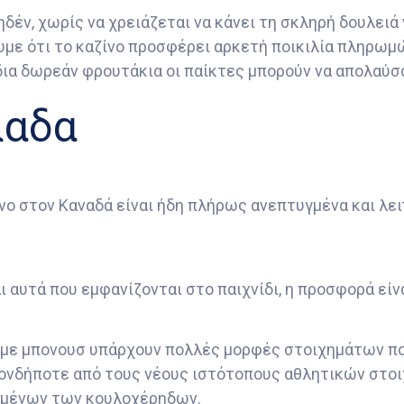
δέν, χωρίς να χρειάζεται να κάνει τη σκληρή δουλειά
υμε ότι το καζίνο προσφέρει αρκετή ποικιλία πληρωμώ
δια δωρεάν φρουτάκια οι παίκτες μπορούν να απολαύσο
λαδα
νο στον Καναδά είναι ήδη πλήρως ανεπτυγμένα και λει
ι αυτά που εμφανίζονται στο παιχνίδι, η προσφορά είν
 με μπονουσ υπάρχουν πολλές μορφές στοιχημάτων πο
ιονδήποτε από τους νέους ιστότοπους αθλητικών στοι
μένων των κουλοχέρηδων.