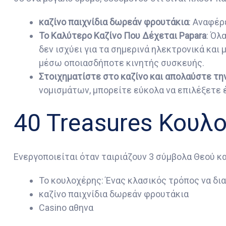
καζίνο παιχνίδια δωρεάν φρουτάκια
:
Αναφέρε
Το Καλύτερο Καζίνο Που Δέχεται Papara
:
Όλα
δεν ισχύει για τα σημερινά ηλεκτρονικά και
μέσω οποιασδήποτε κινητής συσκευής.
Στοιχηματίστε στο καζίνο και απολαύστε τη
νομισμάτων, μπορείτε εύκολα να επιλέξετε έ
40 Treasures Κου
Ενεργοποιείται όταν ταιριάζουν 3 σύμβολα Θεού κα
Το κουλοχέρης: Ένας κλασικός τρόπος να δι
καζίνο παιχνίδια δωρεάν φρουτάκια
Casino αθηνα