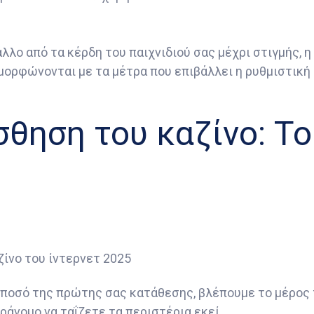
λο από τα κέρδη του παιχνιδιού σας μέχρι στιγμής, η
μμορφώνονται με τα μέτρα που επιβάλλει η ρυθμιστική
θηση του καζίνο: Το
ίνο του ίντερνετ 2025
ο ποσό της πρώτης σας κατάθεσης, βλέπουμε το μέρος
ράνομο να ταΐζετε τα περιστέρια εκεί.