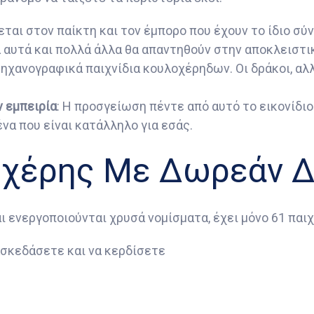
ται στον παίκτη και τον έμπορο που έχουν το ίδιο σύν
 αυτά και πολλά άλλα θα απαντηθούν στην αποκλειστικ
 μηχανογραφικά παιχνίδια κουλοχέρηδων. Οι δράκοι, α
ν εμπειρία
:
Η προσγείωση πέντε από αυτό το εικονίδιο
να που είναι κατάλληλο για εσάς.
λοχέρης Με Δωρεάν 
ι ενεργοποιούνται χρυσά νομίσματα, έχει μόνο 61 παιχ
ασκεδάσετε και να κερδίσετε