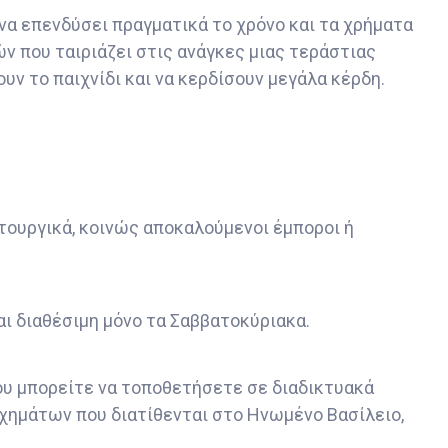
 να επενδύσει πραγματικά το χρόνο και τα χρήματα
ν που ταιριάζει στις ανάγκες μιας τεράστιας
υν το παιχνίδι και να κερδίσουν μεγάλα κέρδη.
τουργικά, κοινώς αποκαλούμενοι έμποροι ή
αι διαθέσιμη μόνο τα Σαββατοκύριακα.
υ μπορείτε να τοποθετήσετε σε διαδικτυακά
χημάτων που διατίθενται στο Ηνωμένο Βασίλειο,