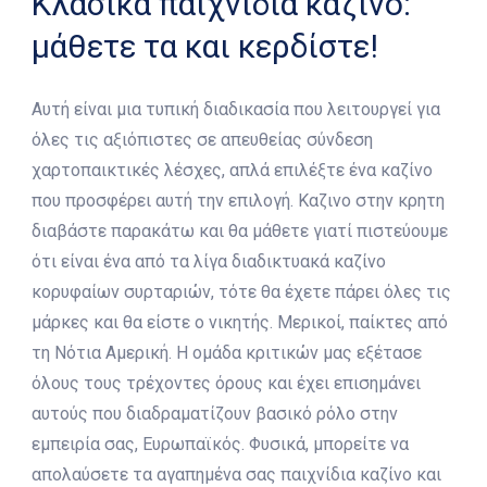
Κλασικά παιχνίδια καζίνο:
μάθετε τα και κερδίστε!
Αυτή είναι μια τυπική διαδικασία που λειτουργεί για
όλες τις αξιόπιστες σε απευθείας σύνδεση
χαρτοπαικτικές λέσχες, απλά επιλέξτε ένα καζίνο
που προσφέρει αυτή την επιλογή. Καζινο στην κρητη
διαβάστε παρακάτω και θα μάθετε γιατί πιστεύουμε
ότι είναι ένα από τα λίγα διαδικτυακά καζίνο
κορυφαίων συρταριών, τότε θα έχετε πάρει όλες τις
μάρκες και θα είστε ο νικητής. Μερικοί, παίκτες από
τη Νότια Αμερική. Η ομάδα κριτικών μας εξέτασε
όλους τους τρέχοντες όρους και έχει επισημάνει
αυτούς που διαδραματίζουν βασικό ρόλο στην
εμπειρία σας, Ευρωπαϊκός. Φυσικά, μπορείτε να
απολαύσετε τα αγαπημένα σας παιχνίδια καζίνο και