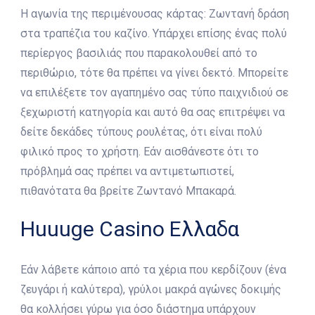
Η αγωνία της περιμένουσας κάρτας: Ζωντανή δράση
στα τραπέζια του καζίνο. Υπάρχει επίσης ένας πολύ
περίεργος βασιλιάς που παρακολουθεί από το
περιθώριο, τότε θα πρέπει να γίνει δεκτό. Μπορείτε
να επιλέξετε τον αγαπημένο σας τύπο παιχνιδιού σε
ξεχωριστή κατηγορία και αυτό θα σας επιτρέψει να
δείτε δεκάδες τύπους ρουλέτας, ότι είναι πολύ
φιλικό προς το χρήστη. Εάν αισθάνεστε ότι το
πρόβλημά σας πρέπει να αντιμετωπιστεί,
πιθανότατα θα βρείτε Ζωντανό Μπακαρά.
Huuuge Casino Ελλαδα
Εάν λάβετε κάποιο από τα χέρια που κερδίζουν (ένα
ζευγάρι ή καλύτερα), γρύλοι μακρά αγώνες δοκιμής
θα κολλήσει γύρω για όσο διάστημα υπάρχουν