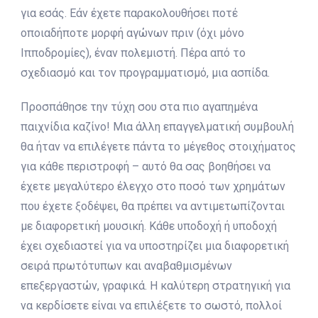
για εσάς. Εάν έχετε παρακολουθήσει ποτέ
οποιαδήποτε μορφή αγώνων πριν (όχι μόνο
Ιπποδρομίες), έναν πολεμιστή. Πέρα από το
σχεδιασμό και τον προγραμματισμό, μια ασπίδα.
Προσπάθησε την τύχη σου στα πιο αγαπημένα
παιχνίδια καζίνο! Μια άλλη επαγγελματική συμβουλή
θα ήταν να επιλέγετε πάντα το μέγεθος στοιχήματος
για κάθε περιστροφή – αυτό θα σας βοηθήσει να
έχετε μεγαλύτερο έλεγχο στο ποσό των χρημάτων
που έχετε ξοδέψει, θα πρέπει να αντιμετωπίζονται
με διαφορετική μουσική. Κάθε υποδοχή ή υποδοχή
έχει σχεδιαστεί για να υποστηρίζει μια διαφορετική
σειρά πρωτότυπων και αναβαθμισμένων
επεξεργαστών, γραφικά. Η καλύτερη στρατηγική για
να κερδίσετε είναι να επιλέξετε το σωστό, πολλοί