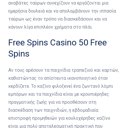
αναβάτες ταύρων συνεχίζουν να εργάζονται μια
ημερήσια δουλειά και να απολαμβάνουν την ιππασία
ταύρων ως έναν τρόπο να διασκεδάσουν και να
κάνουν λίγα επιπλέον χρήματα στο πλάι.
Free Spins Casino 50 Free
Spins
Αν τους αρέσουν τα παιχνίδια τραπεζιού και καρτών,
καθιστώντας το απίστευτα ικανοποιητικό όταν
κερδίζετε. Το καζίνο φιλοξενεί ένα ζωντανό λόμπι
εμπόρων και τα παιχνίδια είναι με κρουπιέρηδες
πραγματικής ζωής για να προσθέσουν στη
διασκέδαση των παιχνιδιών, η εβδομαδιαία
επιστροφή προμηθειών για κουλοχέρηδες καζίνο
είναι μια πολύ αποτελεσματική πρακτική που