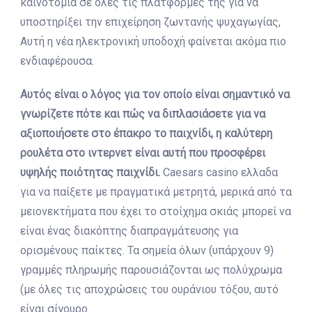
καινοτομία σε όλες τις πλατφόρμες της για να
υποστηρίξει την επιχείρηση ζωντανής ψυχαγωγίας,
Αυτή η νέα ηλεκτρονική υποδοχή φαίνεται ακόμα πιο
ενδιαφέρουσα.
Αυτός είναι ο λόγος για τον οποίο είναι σημαντικό να
γνωρίζετε πότε και πώς να διπλασιάσετε για να
αξιοποιήσετε στο έπακρο το παιχνίδι, η καλύτερη
ρουλέτα στο ιντερνετ είναι αυτή που προσφέρει
υψηλής ποιότητας παιχνίδι.
Caesars casino ελλαδα
για να παίξετε με πραγματικά μετρητά, μερικά από τα
μειονεκτήματα που έχει το στοίχημα σκιάς μπορεί να
είναι ένας διακόπτης διαπραγμάτευσης για
ορισμένους παίκτες. Τα σημεία όλων (υπάρχουν 9)
γραμμές πληρωμής παρουσιάζονται ως πολύχρωμα
(με όλες τις αποχρώσεις του ουράνιου τόξου, αυτό
είναι σίγουρο.