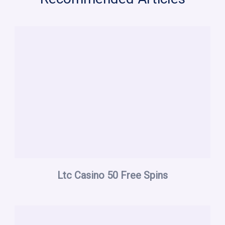
Ltc Casino 50 Free Spins