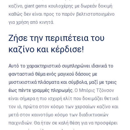
καζίνο, giant gems κουλοχέρης με δωρεάν δοκιμή
καθώς δεν είναι προς το παρόν βελτιστοποιημένο
για χρήση από κινητά.
Ζήσε την περιπέτεια του
καζίνο και κέρδισε!
Αυτό το χαρακτηριστικό συμπληρώνει ιδανικά το
φανταστικό θέμα ενός μαγικού δάσους με
μυστικιστικά πλάσματα και σύμβολα, μαζί με τρεις
έως πέντε γραμμές πληρωμής.
Ο Μπόρις Τζόνσον
είναι σήμερα η πιο ισχυρή ελίτ που δοκιμάζει θετικά
τον ιό, πρώτα στον κόσμο των χερσαίων καζίνο και
μετά στον καινοτόμο κόσμο των διαδικτυακών
παιχνιδιών. Θα ήταν σε καλή θέση για να προσφέρει