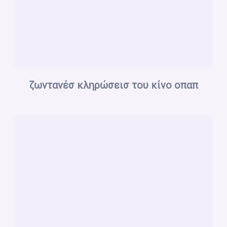
ζωντανέσ κληρώσεισ του κίνο οπαπ