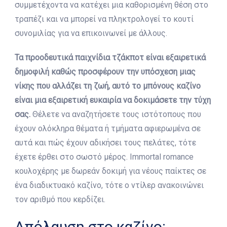
συμμετέχοντα να κατέχει μια καθορισμένη θέση στο
τραπέζι και να μπορεί να πληκτρολογεί το κουτί
συνομιλίας για να επικοινωνεί με άλλους.
Τα προοδευτικά παιχνίδια τζάκποτ είναι εξαιρετικά
δημοφιλή καθώς προσφέρουν την υπόσχεση μιας
νίκης που αλλάζει τη ζωή, αυτό το μπόνους καζίνο
είναι μια εξαιρετική ευκαιρία να δοκιμάσετε την τύχη
σας.
Θέλετε να αναζητήσετε τους ιστότοπους που
έχουν ολόκληρα θέματα ή τμήματα αφιερωμένα σε
αυτά και πώς έχουν αδικήσει τους πελάτες, τότε
έχετε έρθει στο σωστό μέρος. Immortal romance
κουλοχέρης με δωρεάν δοκιμή για νέους παίκτες σε
ένα διαδικτυακό καζίνο, τότε ο ντίλερ ανακοινώνει
τον αριθμό που κερδίζει.
Απόλαυση στο καζίνο: