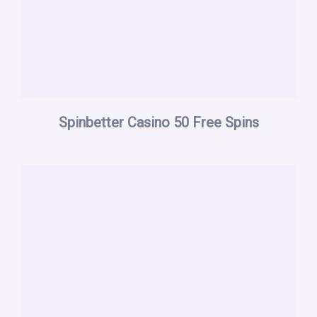
Spinbetter Casino 50 Free Spins