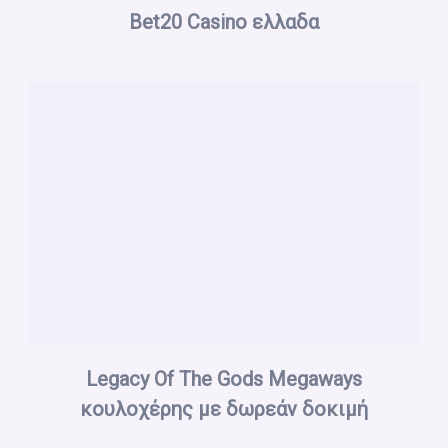
Bet20 Casino ελλαδα
Legacy Of The Gods Megaways
κουλοχέρης με δωρεάν δοκιμή