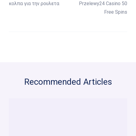
Navigation
κολπα για την ρουλετα
Przelewy24 Casino 50
Free Spins
Recommended Articles