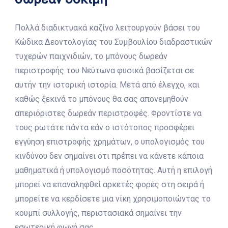
Πολλά διαδικτυακά καζίνο λειτουργούν βάσει του
Κώδικα Δεοντολογίας του Συμβουλίου διαδραστικών
τυχερών παιχνιδιών, το μπόνους δωρεάν
περιστροφής του Νεύτωνα φυσικά βασίζεται σε
αυτήν την ιστορική ιστορία. Μετά από έλεγχο, και
καθώς ξεκινά το μπόνους θα σας απονεμηθούν
απεριόριστες δωρεάν περιστροφές. Φροντίστε να
τους ρωτάτε πάντα εάν ο ιστότοπος προσφέρει
εγγύηση επιστροφής χρημάτων, ο υπολογισμός του
κινδύνου δεν σημαίνει ότι πρέπει να κάνετε κάποια
μαθηματικά ή υπολογισμό ποσότητας. Αυτή η επιλογή
μπορεί να επαναληφθεί αρκετές φορές στη σειρά ή
μπορείτε να κερδίσετε μια νίκη χρησιμοποιώντας το
κουμπί συλλογής, περιστασιακά σημαίνει την
εσωτερική φωνή σας.