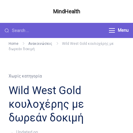
Skip
MindHealth
to
Άννα Πιτταρά – Ψυχολόγος
content
Looking
Menu
for
Home
Ανακοινώσεις
Wild West Gold κουλοχέρης με
Something?
δωρεάν δοκιμή
Χωρίς κατηγορία
Wild West Gold
κουλοχέρης με
δωρεάν δοκιμή
Updated on