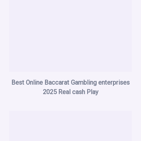
Best Online Baccarat Gambling enterprises
2025 Real cash Play