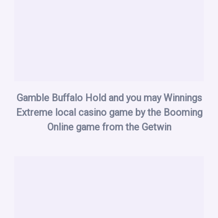
Gamble Buffalo Hold and you may Winnings
Extreme local casino game by the Booming
Online game from the Getwin