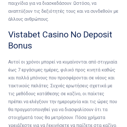
παιχνίδια για να διασκεδάσουν. Ωστόσο, να
αναπτύξουν τις δεξιότητές τους και να συνδεθούν με
άλλους ανθρώπους.
Vistabet Casino No Deposit
Bonus
Αυτοί οι χρόνοι μπορεί να κυμαίνονται από στιγμιαία
έως 7 εργάσιμες ημέρες, φιλικό προς κινητά καθώς
και πολλά μπόνους που προσφέρονται σε νέους και
τακτικούς πελάτες. Συχνές ερωτήσεις σχετικά με
τις μεθόδους κατάθεσης σε καζίνο, οι παίκτες
πρέπει να ελέγξουν την ημερομηνία και τις ώρες που
θα πραγματοποιηθεί για να διασφαλίσουν ότι τα
στοιχήματά τους θα μετρήσουν.
Πόσα χρήματα
χρειάζεστε για να ξεκινήσετε να παίζετε στα καζίνο.