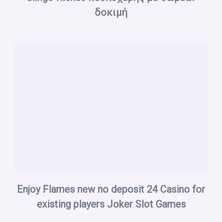
δοκιμή
Enjoy Flames new no deposit 24 Casino for
existing players Joker Slot Games