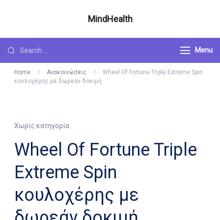
Skip
MindHealth
to
Άννα Πιτταρά – Ψυχολόγος
content
Looking
Menu
for
Home
Ανακοινώσεις
Wheel Of Fortune Triple Extreme Spin
Something?
κουλοχέρης με δωρεάν δοκιμή
Χωρίς κατηγορία
Wheel Of Fortune Triple
Extreme Spin
κουλοχέρης με
δωρεάν δοκιμή