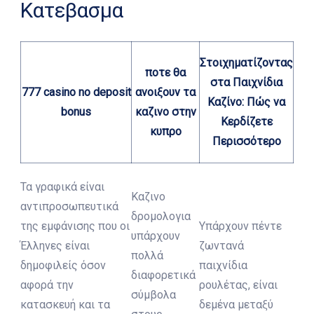
Κατεβασμα
Στοιχηματίζοντας
ποτε θα
στα Παιχνίδια
777 casino no deposit
ανοιξουν τα
Καζίνο: Πώς να
bonus
καζινο στην
Κερδίζετε
κυπρο
Περισσότερο
Τα γραφικά είναι
Καζινο
αντιπροσωπευτικά
δρομολογια
της εμφάνισης που οι
Υπάρχουν πέντε
υπάρχουν
Έλληνες είναι
ζωντανά
πολλά
δημοφιλείς όσον
παιχνίδια
διαφορετικά
αφορά την
ρουλέτας, είναι
σύμβολα
κατασκευή και τα
δεμένα μεταξύ