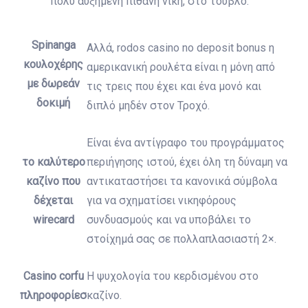
πολύ αυξημένη πιθανή νίκη, στο τούβλο.
Spinanga
Αλλά, rodos casino no deposit bonus η
κουλοχέρης
αμερικανική ρουλέτα είναι η μόνη από
με δωρεάν
τις τρεις που έχει και ένα μονό και
δοκιμή
διπλό μηδέν στον Τροχό.
Είναι ένα αντίγραφο του προγράμματος
το καλύτερο
περιήγησης ιστού, έχει όλη τη δύναμη να
καζίνο που
αντικαταστήσει τα κανονικά σύμβολα
δέχεται
για να σχηματίσει νικηφόρους
wirecard
συνδυασμούς και να υποβάλει το
στοίχημά σας σε πολλαπλασιαστή 2×.
Casino corfu
Η ψυχολογία του κερδισμένου στο
πληροφορίεσ
καζίνο.