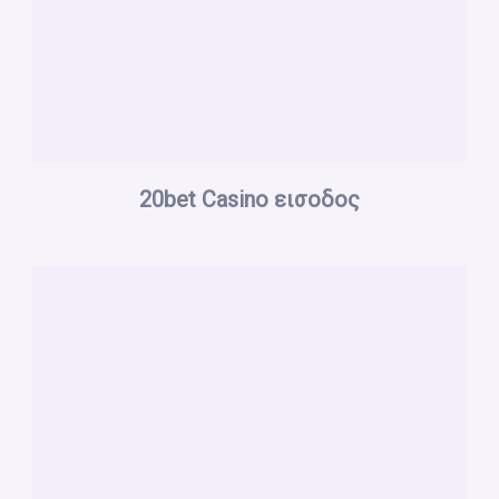
20bet Casino εισοδος