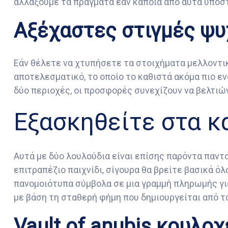
αλλάξουμε τα πράγματα εάν κάποια από αυτά υποστ
Αξέχαστες στιγμές ψυ
Εάν θέλετε να χτυπήσετε τα στοιχήματα μελλοντικ
αποτελεσματικό, το οποίο το καθιστά ακόμα πιο ε
δύο περιοχές, οι προσφορές συνεχίζουν να βελτιώ
Εξασκηθείτε στα κ
Αυτά με δύο λουλούδια είναι επίσης παρόντα παντού
επιτραπέζιο παιχνίδι, σίγουρα θα βρείτε βασικά ό
πανομοιότυπα σύμβολα σε μια γραμμή πληρωμής για
με βάση τη σταθερή φήμη που δημιουργείται από τα
Vault of anubis κουλο