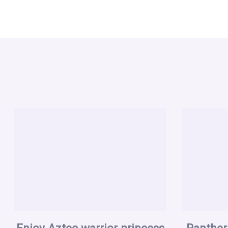
Enjoy Aztec warrior princess
Panthe