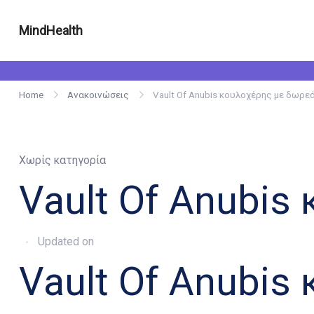
Skip
to
MindHealth
content
Άννα Πιτταρά – Ψυχολόγος
Home
Ανακοινώσεις
Vault Of Anubis κουλοχέρης με δωρε
Χωρίς κατηγορία
Vault Of Anubis
Updated on
Vault Of Anubis