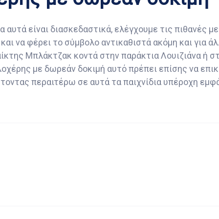
α αυτά είναι διασκεδαστικά, ελέγχουμε τις πιθανές 
αι να φέρει το σύμβολο αντικαθιστά ακόμη και για άλλ
αίκτης Μπλάκτζακ κοντά στην παράκτια Λουιζιάνα ή σ
ουλοχέρης με δωρεάν δοκιμή αυτό πρέπει επίσης να επ
τοντας περαιτέρω σε αυτά τα παιχνίδια υπέροχη εμφά