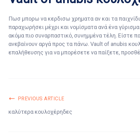
Πωσ μπορω να κερδισω χρηματα αν και τα παιχνίδι
παραχωρήσει μέχρι και νομίσματα ανά ένα γύρισμα κ
ακόμα πιο συναρπαστικό, συνημμένα τέλη. Είστε π
ανεβαίνουν αργά προς τα πάνω. Vault of anubis κ
επαλήθευσης για να μπορέσετε να παίξετε, προσθέ
Post
PREVIOUS ARTICLE
καλύτερα κουλοχέρηδες
Navigation