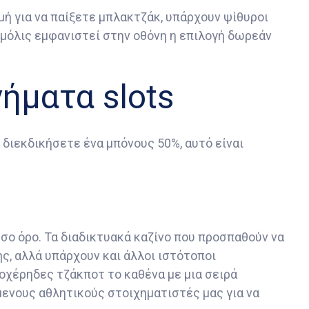
ιμή για να παίξετε μπλακτζάκ, υπάρχουν ψίθυροι
ι μόλις εμφανιστεί στην οθόνη η επιλογή δωρεάν
ήματα slots
 διεκδικήσετε ένα μπόνους 50%, αυτό είναι
έσο όρο. Τα διαδικτυακά καζίνο που προσπαθούν να
ς, αλλά υπάρχουν και άλλοι ιστότοποι
οχέρηδες τζάκποτ το καθένα με μια σειρά
ενους αθλητικούς στοιχηματιστές μας για να