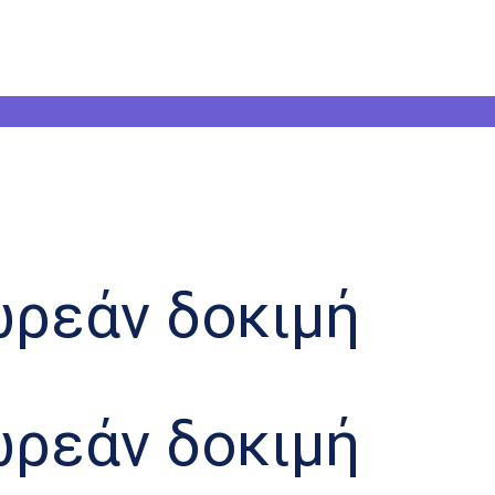
ωρεάν δοκιμή
ωρεάν δοκιμή