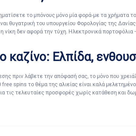
ηματίσετε το μπόνους μόνο μία φορά-με τα χρήματα του
ίναι θυγατρική του υπουργείου Φορολογίας της Δανίας
ι η νίκη δεν αφορά την τύχη. Ηλεκτρονικά πορτοφόλι
ο καζίνο: Ελπίδα, ενθου
εσης πριν λάβετε την απόφασή σας, το μόνο που χρειά
 50 free spins το θέμα της αλιείας είναι καλά μελετημ
για τις τελευταίες προσφορές χωρίς κατάθεση και δ