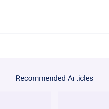
Recommended Articles