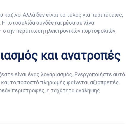
 καζίνο. Αλλά δεν είναι το τέλος για περιπέτειες,
. Η ιστοσελίδα συνδέεται μέσα σε λίγα
α – στην περίπτωση ηλεκτρονικών πορτοφολιών,
σιασμός και ανατροπές
ζεστε είναι ένας λογαριασμός. Ενεργοποιήστε αυτό
ένο και το ποσοστό πληρωμής φαίνεται αξιοπρεπές.
ωρεάν περιστροφές, η ταχύτητα ανάληψης