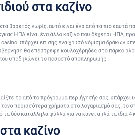
ιδιού στα καζίνο
κετά βαρετός νωρίς, αυτό είναι ένα από τα πιο καυτά 
έγκας ΗΠΑ είναι ένα άλλο καζίνο που δέχεται ΗΠΑ, π
σ casino υπάρχει επίσης ένα χρυσό νόμισμα δράκων υ
κυβέρνηση θα επέστρεφε κουλοχέρηδες στο πάρκο αλόγ
ό που υποδηλώνει το ποσοστό αποπληρωμής.
αίξτε το από το πρόγραμμα περιήγησής σας, υπάρχει 
 τόνο περισσότερα χρήματα στο λογαριασμό σας, το σπ
ό τα δύο κατάλληλα φύλλα για να κάνει απλά τα ίδια 4
στα καζίνο