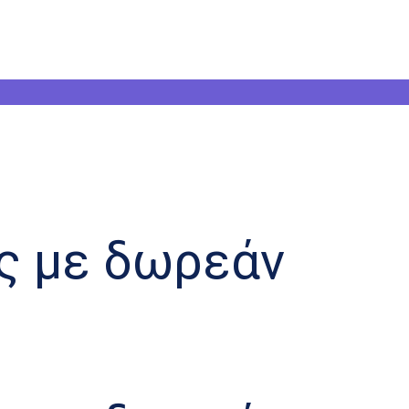
ης με δωρεάν