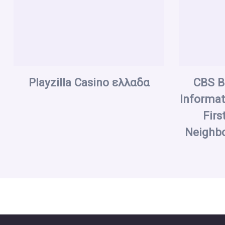
Playzilla Casino ελλαδα
CBS B
Informat
Firs
Neighb